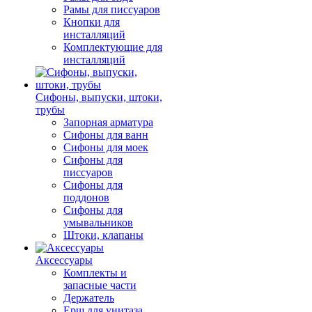
Рамы для писсуаров
Кнопки для
инсталляций
Комплектующие для
инсталляций
Сифоны, выпуски, штоки,
трубы
Запорная арматура
Сифоны для ванн
Сифоны для моек
Сифоны для
писсуаров
Сифоны для
поддонов
Сифоны для
умывальников
Штоки, клапаны
Аксессуары
Комплекты и
запасные части
Держатель
Ерш для унитаза