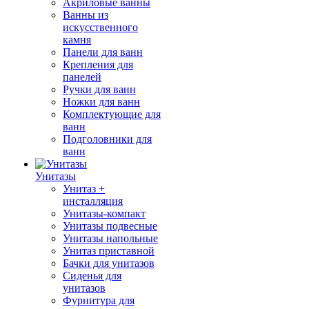
Акриловые ванны
Ванны из
искусственного
камня
Панели для ванн
Крепления для
панелей
Ручки для ванн
Ножки для ванн
Комплектующие для
ванн
Подголовники для
ванн
Унитазы
Унитаз +
инсталляция
Унитазы-компакт
Унитазы подвесные
Унитазы напольные
Унитаз приставной
Бачки для унитазов
Сиденья для
унитазов
Фурнитура для