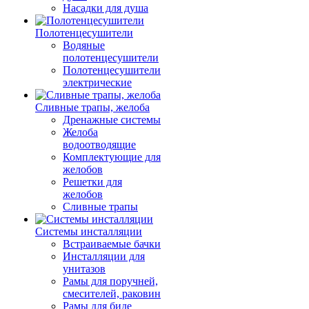
Насадки для душа
Полотенцесушители
Водяные
полотенцесушители
Полотенцесушители
электрические
Сливные трапы, желоба
Дренажные системы
Желоба
водоотводящие
Комплектующие для
желобов
Решетки для
желобов
Сливные трапы
Системы инсталляции
Встраиваемые бачки
Инсталляции для
унитазов
Рамы для поручней,
смесителей, раковин
Рамы для биде