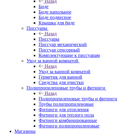
Назад
Биде
Биде напольное
Биде подвесное
Крышка для биде
Писсуары
Назад
Писсуары
Писсуар механический
Писсуар сенсорный
Комплектующие к писсуарам
Уход за ванной комнатой
Назад
Уход за ванной комнатой
Герметик для ванной
Средства для очистки
Полипропиленовые трубы и фитинги
Назад
Полипропиленовые трубы и фитинги
Трубы полипропиленовые
Фитинги для отопления
Фитинги для теплого пола
Фитинги комбинированные
Фитинги полипропиленовые
Магазины