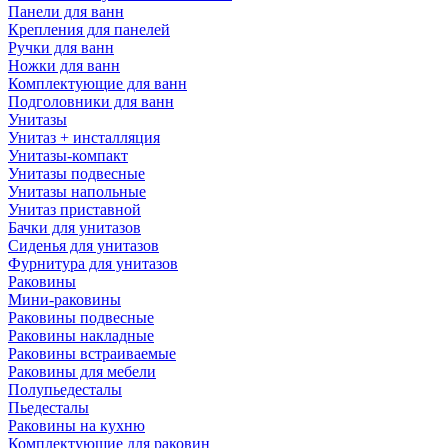
Панели для ванн
Крепления для панелей
Ручки для ванн
Ножки для ванн
Комплектующие для ванн
Подголовники для ванн
Унитазы
Унитаз + инсталляция
Унитазы-компакт
Унитазы подвесные
Унитазы напольные
Унитаз приставной
Бачки для унитазов
Сиденья для унитазов
Фурнитура для унитазов
Раковины
Мини-раковины
Раковины подвесные
Раковины накладные
Раковины встраиваемые
Раковины для мебели
Полупьедесталы
Пьедесталы
Раковины на кухню
Комплектующие для раковин