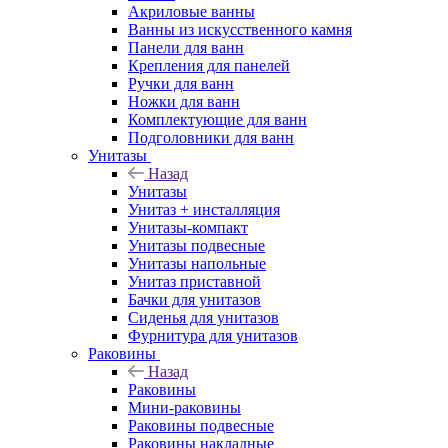
Акриловые ванны
Ванны из искусственного камня
Панели для ванн
Крепления для панелей
Ручки для ванн
Ножки для ванн
Комплектующие для ванн
Подголовники для ванн
Унитазы
Назад
Унитазы
Унитаз + инсталляция
Унитазы-компакт
Унитазы подвесные
Унитазы напольные
Унитаз приставной
Бачки для унитазов
Сиденья для унитазов
Фурнитура для унитазов
Раковины
Назад
Раковины
Мини-раковины
Раковины подвесные
Раковины накладные