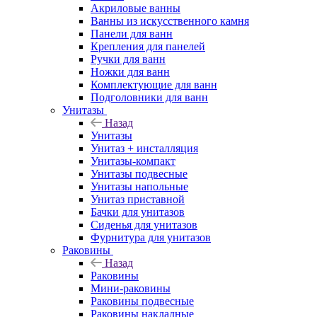
Акриловые ванны
Ванны из искусственного камня
Панели для ванн
Крепления для панелей
Ручки для ванн
Ножки для ванн
Комплектующие для ванн
Подголовники для ванн
Унитазы
Назад
Унитазы
Унитаз + инсталляция
Унитазы-компакт
Унитазы подвесные
Унитазы напольные
Унитаз приставной
Бачки для унитазов
Сиденья для унитазов
Фурнитура для унитазов
Раковины
Назад
Раковины
Мини-раковины
Раковины подвесные
Раковины накладные