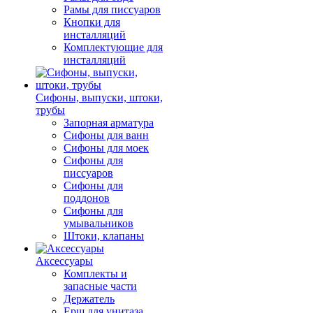
Рамы для писсуаров
Кнопки для
инсталляций
Комплектующие для
инсталляций
Сифоны, выпуски, штоки,
трубы
Запорная арматура
Сифоны для ванн
Сифоны для моек
Сифоны для
писсуаров
Сифоны для
поддонов
Сифоны для
умывальников
Штоки, клапаны
Аксессуары
Комплекты и
запасные части
Держатель
Ерш для унитаза