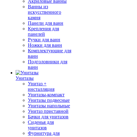
Акриловые ванны
Ванны из
искусственного
камня
Панели для ванн
Крепления для
панелей
Ручки для ванн
Ножки для ванн
Комплектующие для
ванн
Подголовники для
ванн
Унитазы
Унитаз +
инсталляция
Унитазы-компакт
Унитазы подвесные
Унитазы напольные
Унитаз приставной
Бачки для унитазов
Сиденья для
унитазов
Фурнитура для