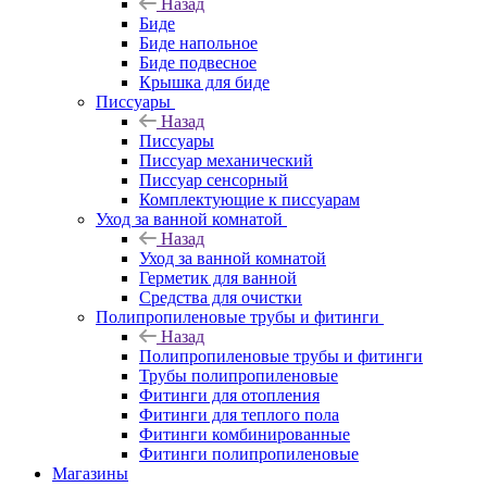
Назад
Биде
Биде напольное
Биде подвесное
Крышка для биде
Писсуары
Назад
Писсуары
Писсуар механический
Писсуар сенсорный
Комплектующие к писсуарам
Уход за ванной комнатой
Назад
Уход за ванной комнатой
Герметик для ванной
Средства для очистки
Полипропиленовые трубы и фитинги
Назад
Полипропиленовые трубы и фитинги
Трубы полипропиленовые
Фитинги для отопления
Фитинги для теплого пола
Фитинги комбинированные
Фитинги полипропиленовые
Магазины