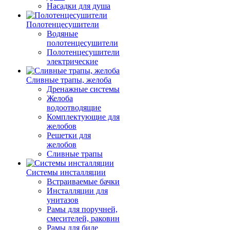
Насадки для душа
Полотенцесушители
Водяные
полотенцесушители
Полотенцесушители
электрические
Сливные трапы, желоба
Дренажные системы
Желоба
водоотводящие
Комплектующие для
желобов
Решетки для
желобов
Сливные трапы
Системы инсталляции
Встраиваемые бачки
Инсталляции для
унитазов
Рамы для поручней,
смесителей, раковин
Рамы для биде