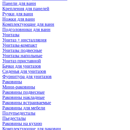
Панели для ванн
Крепления для панелей
Ручки для ванн
Ножки для ванн
Комплектующие для ванн
Подголовники для ванн
Унитазы
Унитаз + инсталляция
Унитазы-компакт
Унитазы подвесные
Унитазы напольные
Унитаз приставной
Бачки для унитазов
Сиденья для унитазов
Фурнитура для унитазов
Раковины
Мини-раковины
Раковины подвесные
Раковины накладные
Раковины встраиваемые
Раковины для мебели
Полупьедесталы
Пьедесталы
Раковины на кухню
Комплектующие для раковин