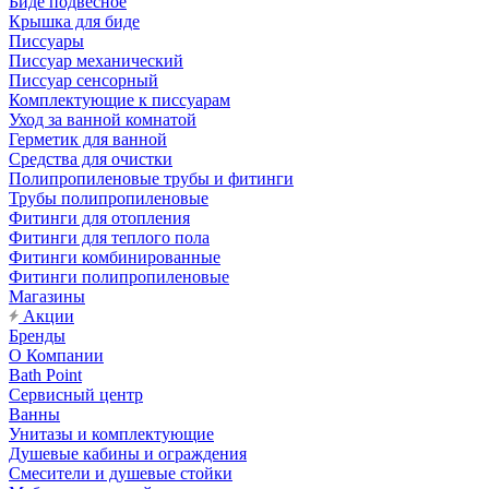
Биде подвесное
Крышка для биде
Писсуары
Писсуар механический
Писсуар сенсорный
Комплектующие к писсуарам
Уход за ванной комнатой
Герметик для ванной
Средства для очистки
Полипропиленовые трубы и фитинги
Трубы полипропиленовые
Фитинги для отопления
Фитинги для теплого пола
Фитинги комбинированные
Фитинги полипропиленовые
Магазины
Акции
Бренды
О Компании
Bath Point
Сервисный центр
Ванны
Унитазы и комплектующие
Душевые кабины и ограждения
Смесители и душевые стойки