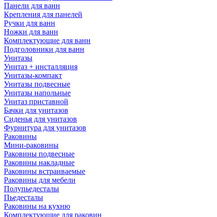
Панели для ванн
Крепления для панелей
Ручки для ванн
Ножки для ванн
Комплектующие для ванн
Подголовники для ванн
Унитазы
Унитаз + инсталляция
Унитазы-компакт
Унитазы подвесные
Унитазы напольные
Унитаз приставной
Бачки для унитазов
Сиденья для унитазов
Фурнитура для унитазов
Раковины
Мини-раковины
Раковины подвесные
Раковины накладные
Раковины встраиваемые
Раковины для мебели
Полупьедесталы
Пьедесталы
Раковины на кухню
Комплектующие для раковин