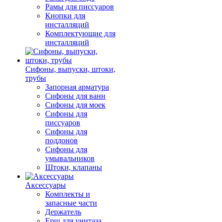
Рамы для писсуаров
Кнопки для
инсталляций
Комплектующие для
инсталляций
Сифоны, выпуски, штоки,
трубы
Запорная арматура
Сифоны для ванн
Сифоны для моек
Сифоны для
писсуаров
Сифоны для
поддонов
Сифоны для
умывальников
Штоки, клапаны
Аксессуары
Комплекты и
запасные части
Держатель
Ерш для унитаза