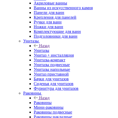
Акриловые ванны
Ванны из искусственного камня
Панели для ванн
Крепления для панелей
Ручки для ванн
Ножки для ванн
Комплектующие для ванн
Подголовники для ванн
Унитазы
Назад
Унитазы
Унитаз + инсталляция
Унитазы-компакт
Унитазы подвесные
Унитазы напольные
Унитаз приставной
Бачки для унитазов
Сиденья для унитазов
Фурнитура для унитазов
Раковины
Назад
Раковины
Мини-раковины
Раковины подвесные
Раковины накладные