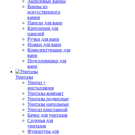
Акриловые ванны
Ванны из
искусственного
камня
Панели для ванн
Крепления для
панелей
Ручки для ванн
Ножки для ванн
Комплектующие для
ванн
Подголовники для
ванн
Унитазы
Унитаз +
инсталляция
Унитазы-компакт
Унитазы подвесные
Унитазы напольные
Унитаз приставной
Бачки для унитазов
Сиденья для
унитазов
Фурнитура для