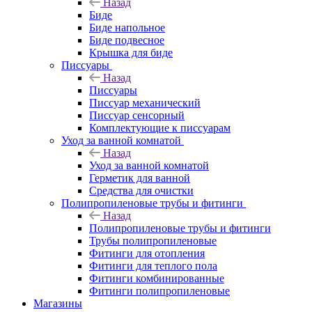
Назад
Биде
Биде напольное
Биде подвесное
Крышка для биде
Писсуары
Назад
Писсуары
Писсуар механический
Писсуар сенсорный
Комплектующие к писсуарам
Уход за ванной комнатой
Назад
Уход за ванной комнатой
Герметик для ванной
Средства для очистки
Полипропиленовые трубы и фитинги
Назад
Полипропиленовые трубы и фитинги
Трубы полипропиленовые
Фитинги для отопления
Фитинги для теплого пола
Фитинги комбинированные
Фитинги полипропиленовые
Магазины