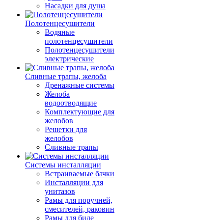
Насадки для душа
Полотенцесушители
Водяные
полотенцесушители
Полотенцесушители
электрические
Сливные трапы, желоба
Дренажные системы
Желоба
водоотводящие
Комплектующие для
желобов
Решетки для
желобов
Сливные трапы
Системы инсталляции
Встраиваемые бачки
Инсталляции для
унитазов
Рамы для поручней,
смесителей, раковин
Рамы для биде