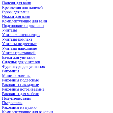
Панели для ванн
Крепления для панелей
Ручки для ванн
Ножки для ванн
Комплектующие для ванн
Подголовники для ванн
Унитазы
Унитаз + инсталляция
Унитазы-компакт
Унитазы подвесные
Унитазы напольные
Унитаз приставной
Бачки для унитазов
Сиденья для унитазов
Фурнитура для унитазов
Раковины
Мини-раковины
Раковины подвесные
Раковины накладные
Раковины встраиваемые
Раковины для мебели
Полупьедесталы
Пьедесталы
Раковины на кухню
Комплектующие для раковин