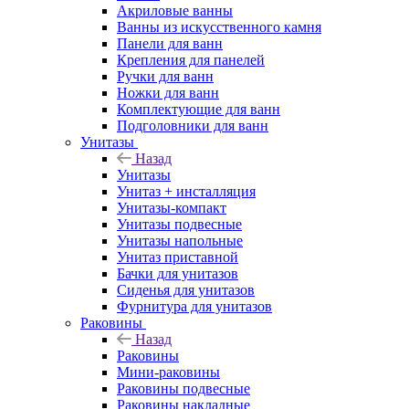
Акриловые ванны
Ванны из искусственного камня
Панели для ванн
Крепления для панелей
Ручки для ванн
Ножки для ванн
Комплектующие для ванн
Подголовники для ванн
Унитазы
Назад
Унитазы
Унитаз + инсталляция
Унитазы-компакт
Унитазы подвесные
Унитазы напольные
Унитаз приставной
Бачки для унитазов
Сиденья для унитазов
Фурнитура для унитазов
Раковины
Назад
Раковины
Мини-раковины
Раковины подвесные
Раковины накладные