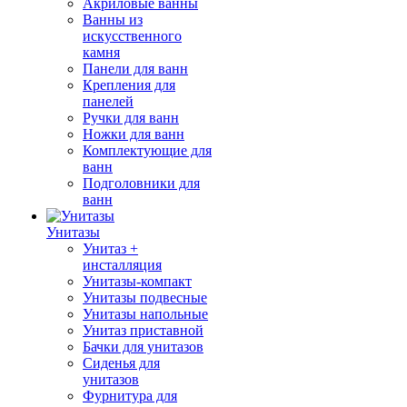
Акриловые ванны
Ванны из
искусственного
камня
Панели для ванн
Крепления для
панелей
Ручки для ванн
Ножки для ванн
Комплектующие для
ванн
Подголовники для
ванн
Унитазы
Унитаз +
инсталляция
Унитазы-компакт
Унитазы подвесные
Унитазы напольные
Унитаз приставной
Бачки для унитазов
Сиденья для
унитазов
Фурнитура для