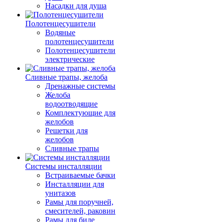
Насадки для душа
Полотенцесушители
Водяные
полотенцесушители
Полотенцесушители
электрические
Сливные трапы, желоба
Дренажные системы
Желоба
водоотводящие
Комплектующие для
желобов
Решетки для
желобов
Сливные трапы
Системы инсталляции
Встраиваемые бачки
Инсталляции для
унитазов
Рамы для поручней,
смесителей, раковин
Рамы для биде