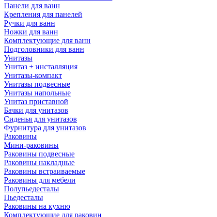
Панели для ванн
Крепления для панелей
Ручки для ванн
Ножки для ванн
Комплектующие для ванн
Подголовники для ванн
Унитазы
Унитаз + инсталляция
Унитазы-компакт
Унитазы подвесные
Унитазы напольные
Унитаз приставной
Бачки для унитазов
Сиденья для унитазов
Фурнитура для унитазов
Раковины
Мини-раковины
Раковины подвесные
Раковины накладные
Раковины встраиваемые
Раковины для мебели
Полупьедесталы
Пьедесталы
Раковины на кухню
Комплектующие для раковин