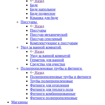
Назад
Биде
Биде напольное
Биде подвесное
Крышка для биде
Писсуары
Назад
Писсуары
Писсуар механический
Писсуар сенсорный
Комплектующие к писсуарам
Уход за ванной комнатой
Назад
Уход за ванной комнатой
Герметик для ванной
Средства для очистки
Полипропиленовые трубы и фитинги
Назад
Полипропиленовые трубы и фитинги
Трубы полипропиленовые
Фитинги для отопления
Фитинги для теплого пола
Фитинги комбинированные
Фитинги полипропиленовые
Магазины