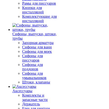
Рамы для писсуаров
Кнопки для
инсталляций
Комплектующие для
инсталляций
Сифоны, выпуски, штоки,
трубы
Запорная арматура
Сифоны для ванн
Сифоны для моек
Сифоны для
писсуаров
Сифоны для
поддонов
Сифоны для
умывальников
Штоки, клапаны
Аксессуары
Комплекты и
запасные части
Держатель
Ерш для унитаза