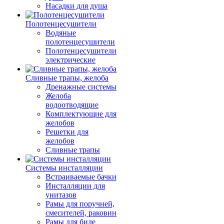
Насадки для душа
Полотенцесушители
Водяные
полотенцесушители
Полотенцесушители
электрические
Сливные трапы, желоба
Дренажные системы
Желоба
водоотводящие
Комплектующие для
желобов
Решетки для
желобов
Сливные трапы
Системы инсталляции
Встраиваемые бачки
Инсталляции для
унитазов
Рамы для поручней,
смесителей, раковин
Рамы для биде