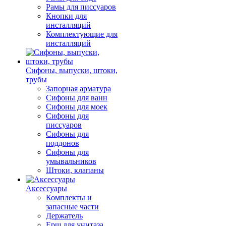
Рамы для писсуаров
Кнопки для
инсталляций
Комплектующие для
инсталляций
Сифоны, выпуски, штоки,
трубы
Запорная арматура
Сифоны для ванн
Сифоны для моек
Сифоны для
писсуаров
Сифоны для
поддонов
Сифоны для
умывальников
Штоки, клапаны
Аксессуары
Комплекты и
запасные части
Держатель
Ерш для унитаза