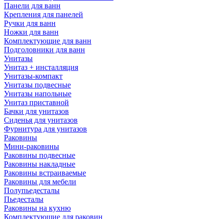
Панели для ванн
Крепления для панелей
Ручки для ванн
Ножки для ванн
Комплектующие для ванн
Подголовники для ванн
Унитазы
Унитаз + инсталляция
Унитазы-компакт
Унитазы подвесные
Унитазы напольные
Унитаз приставной
Бачки для унитазов
Сиденья для унитазов
Фурнитура для унитазов
Раковины
Мини-раковины
Раковины подвесные
Раковины накладные
Раковины встраиваемые
Раковины для мебели
Полупьедесталы
Пьедесталы
Раковины на кухню
Комплектующие для раковин