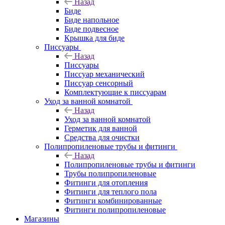
Назад
Биде
Биде напольное
Биде подвесное
Крышка для биде
Писсуары
Назад
Писсуары
Писсуар механический
Писсуар сенсорный
Комплектующие к писсуарам
Уход за ванной комнатой
Назад
Уход за ванной комнатой
Герметик для ванной
Средства для очистки
Полипропиленовые трубы и фитинги
Назад
Полипропиленовые трубы и фитинги
Трубы полипропиленовые
Фитинги для отопления
Фитинги для теплого пола
Фитинги комбинированные
Фитинги полипропиленовые
Магазины