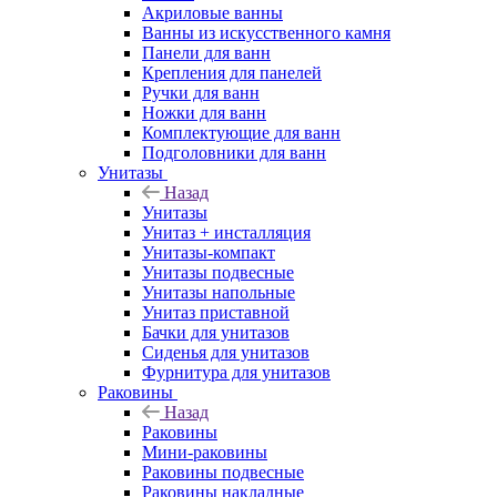
Акриловые ванны
Ванны из искусственного камня
Панели для ванн
Крепления для панелей
Ручки для ванн
Ножки для ванн
Комплектующие для ванн
Подголовники для ванн
Унитазы
Назад
Унитазы
Унитаз + инсталляция
Унитазы-компакт
Унитазы подвесные
Унитазы напольные
Унитаз приставной
Бачки для унитазов
Сиденья для унитазов
Фурнитура для унитазов
Раковины
Назад
Раковины
Мини-раковины
Раковины подвесные
Раковины накладные