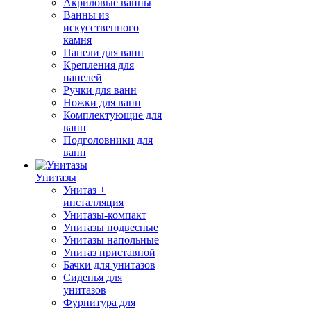
Акриловые ванны
Ванны из
искусственного
камня
Панели для ванн
Крепления для
панелей
Ручки для ванн
Ножки для ванн
Комплектующие для
ванн
Подголовники для
ванн
Унитазы
Унитаз +
инсталляция
Унитазы-компакт
Унитазы подвесные
Унитазы напольные
Унитаз приставной
Бачки для унитазов
Сиденья для
унитазов
Фурнитура для