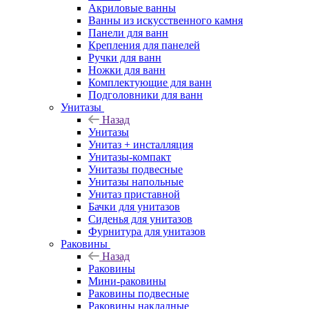
Акриловые ванны
Ванны из искусственного камня
Панели для ванн
Крепления для панелей
Ручки для ванн
Ножки для ванн
Комплектующие для ванн
Подголовники для ванн
Унитазы
Назад
Унитазы
Унитаз + инсталляция
Унитазы-компакт
Унитазы подвесные
Унитазы напольные
Унитаз приставной
Бачки для унитазов
Сиденья для унитазов
Фурнитура для унитазов
Раковины
Назад
Раковины
Мини-раковины
Раковины подвесные
Раковины накладные