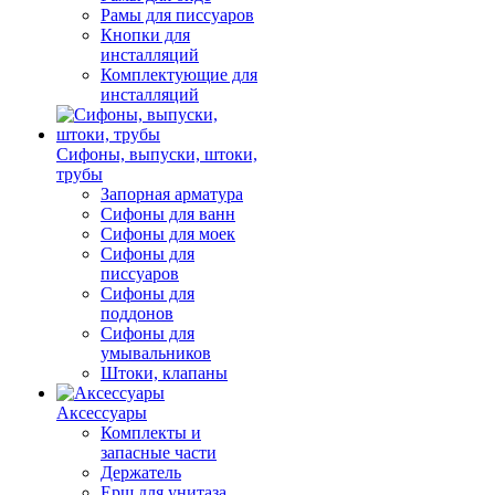
Рамы для писсуаров
Кнопки для
инсталляций
Комплектующие для
инсталляций
Сифоны, выпуски, штоки,
трубы
Запорная арматура
Сифоны для ванн
Сифоны для моек
Сифоны для
писсуаров
Сифоны для
поддонов
Сифоны для
умывальников
Штоки, клапаны
Аксессуары
Комплекты и
запасные части
Держатель
Ерш для унитаза