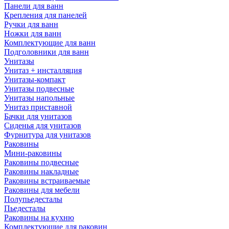
Панели для ванн
Крепления для панелей
Ручки для ванн
Ножки для ванн
Комплектующие для ванн
Подголовники для ванн
Унитазы
Унитаз + инсталляция
Унитазы-компакт
Унитазы подвесные
Унитазы напольные
Унитаз приставной
Бачки для унитазов
Сиденья для унитазов
Фурнитура для унитазов
Раковины
Мини-раковины
Раковины подвесные
Раковины накладные
Раковины встраиваемые
Раковины для мебели
Полупьедесталы
Пьедесталы
Раковины на кухню
Комплектующие для раковин