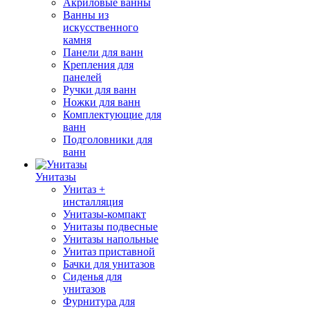
Акриловые ванны
Ванны из
искусственного
камня
Панели для ванн
Крепления для
панелей
Ручки для ванн
Ножки для ванн
Комплектующие для
ванн
Подголовники для
ванн
Унитазы
Унитаз +
инсталляция
Унитазы-компакт
Унитазы подвесные
Унитазы напольные
Унитаз приставной
Бачки для унитазов
Сиденья для
унитазов
Фурнитура для