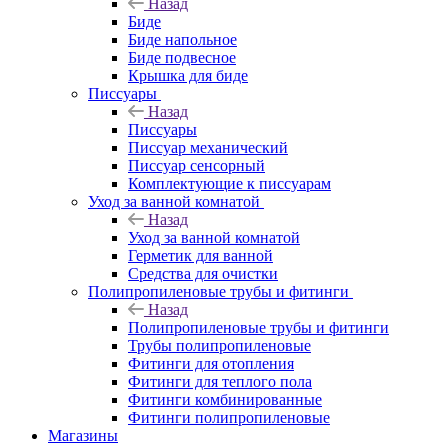
Назад
Биде
Биде напольное
Биде подвесное
Крышка для биде
Писсуары
Назад
Писсуары
Писсуар механический
Писсуар сенсорный
Комплектующие к писсуарам
Уход за ванной комнатой
Назад
Уход за ванной комнатой
Герметик для ванной
Средства для очистки
Полипропиленовые трубы и фитинги
Назад
Полипропиленовые трубы и фитинги
Трубы полипропиленовые
Фитинги для отопления
Фитинги для теплого пола
Фитинги комбинированные
Фитинги полипропиленовые
Магазины