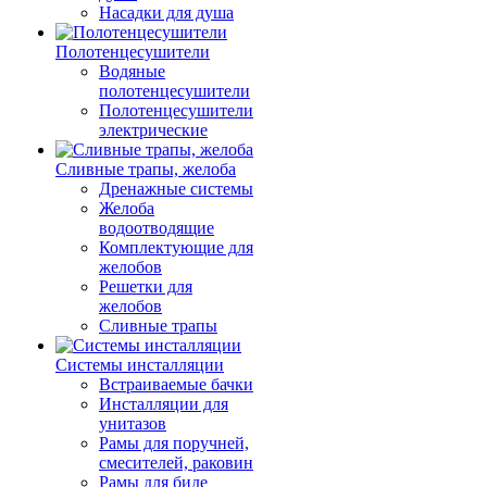
Насадки для душа
Полотенцесушители
Водяные
полотенцесушители
Полотенцесушители
электрические
Сливные трапы, желоба
Дренажные системы
Желоба
водоотводящие
Комплектующие для
желобов
Решетки для
желобов
Сливные трапы
Системы инсталляции
Встраиваемые бачки
Инсталляции для
унитазов
Рамы для поручней,
смесителей, раковин
Рамы для биде