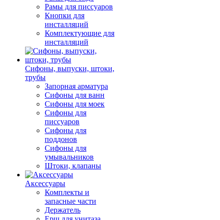
Рамы для писсуаров
Кнопки для
инсталляций
Комплектующие для
инсталляций
Сифоны, выпуски, штоки,
трубы
Запорная арматура
Сифоны для ванн
Сифоны для моек
Сифоны для
писсуаров
Сифоны для
поддонов
Сифоны для
умывальников
Штоки, клапаны
Аксессуары
Комплекты и
запасные части
Держатель
Ерш для унитаза