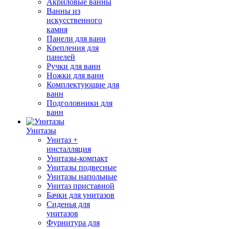
Акриловые ванны
Ванны из
искусственного
камня
Панели для ванн
Крепления для
панелей
Ручки для ванн
Ножки для ванн
Комплектующие для
ванн
Подголовники для
ванн
Унитазы
Унитаз +
инсталляция
Унитазы-компакт
Унитазы подвесные
Унитазы напольные
Унитаз приставной
Бачки для унитазов
Сиденья для
унитазов
Фурнитура для