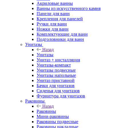
Акриловые ванны
Ванны из искусственного камня
Панели для ванн
Крепления для панелей
Ручки для ванн
Ножки для ванн
Комплектующие для ванн
Подголовники для ванн
Унитазы
Назад
Унитазы
Унитаз + инсталляция
Унитазы-компакт
Унитазы подвесные
Унитазы напольные
Унитаз приставной
Бачки для унитазов
Сиденья для унитазов
Фурнитура для унитазов
Раковины
Назад
Раковины
Мини-раковины
Раковины подвесные
Раковины накладные