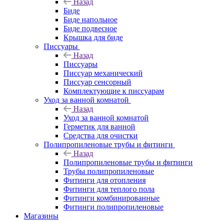
Назад
Биде
Биде напольное
Биде подвесное
Крышка для биде
Писсуары
Назад
Писсуары
Писсуар механический
Писсуар сенсорный
Комплектующие к писсуарам
Уход за ванной комнатой
Назад
Уход за ванной комнатой
Герметик для ванной
Средства для очистки
Полипропиленовые трубы и фитинги
Назад
Полипропиленовые трубы и фитинги
Трубы полипропиленовые
Фитинги для отопления
Фитинги для теплого пола
Фитинги комбинированные
Фитинги полипропиленовые
Магазины