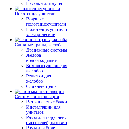
Насадки для душа
Полотенцесушители
Водяные
полотенцесушители
Полотенцесушители
электрические
Сливные трапы, желоба
Дренажные системы
Желоба
водоотводящие
Комплектующие для
желобов
Решетки для
желобов
Сливные трапы
Системы инсталляции
Встраиваемые бачки
Инсталляции для
унитазов
Рамы для поручней,
смесителей, раковин
Рамы для биде