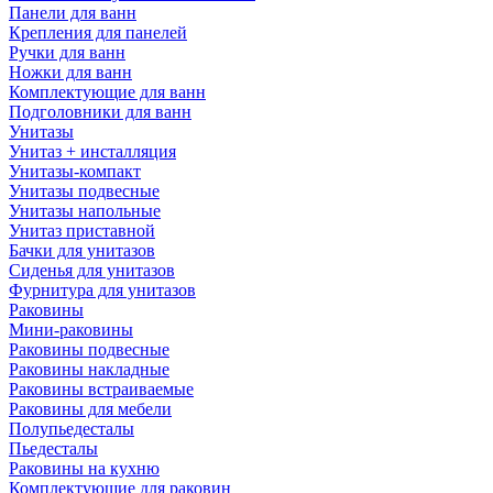
Панели для ванн
Крепления для панелей
Ручки для ванн
Ножки для ванн
Комплектующие для ванн
Подголовники для ванн
Унитазы
Унитаз + инсталляция
Унитазы-компакт
Унитазы подвесные
Унитазы напольные
Унитаз приставной
Бачки для унитазов
Сиденья для унитазов
Фурнитура для унитазов
Раковины
Мини-раковины
Раковины подвесные
Раковины накладные
Раковины встраиваемые
Раковины для мебели
Полупьедесталы
Пьедесталы
Раковины на кухню
Комплектующие для раковин