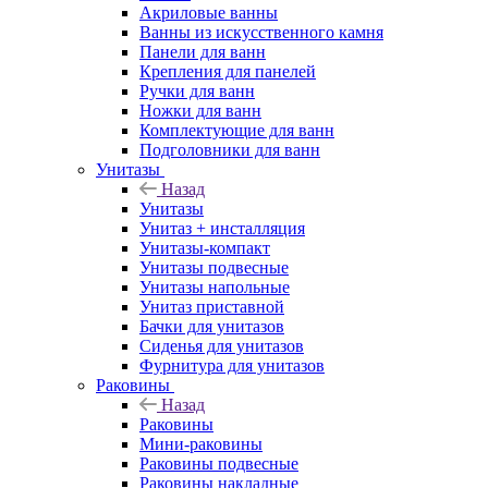
Акриловые ванны
Ванны из искусственного камня
Панели для ванн
Крепления для панелей
Ручки для ванн
Ножки для ванн
Комплектующие для ванн
Подголовники для ванн
Унитазы
Назад
Унитазы
Унитаз + инсталляция
Унитазы-компакт
Унитазы подвесные
Унитазы напольные
Унитаз приставной
Бачки для унитазов
Сиденья для унитазов
Фурнитура для унитазов
Раковины
Назад
Раковины
Мини-раковины
Раковины подвесные
Раковины накладные