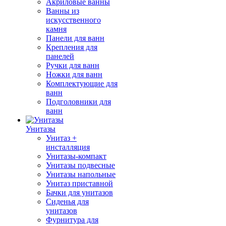
Акриловые ванны
Ванны из
искусственного
камня
Панели для ванн
Крепления для
панелей
Ручки для ванн
Ножки для ванн
Комплектующие для
ванн
Подголовники для
ванн
Унитазы
Унитаз +
инсталляция
Унитазы-компакт
Унитазы подвесные
Унитазы напольные
Унитаз приставной
Бачки для унитазов
Сиденья для
унитазов
Фурнитура для