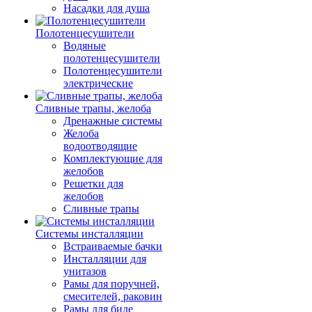
Насадки для душа
Полотенцесушители
Водяные
полотенцесушители
Полотенцесушители
электрические
Сливные трапы, желоба
Дренажные системы
Желоба
водоотводящие
Комплектующие для
желобов
Решетки для
желобов
Сливные трапы
Системы инсталляции
Встраиваемые бачки
Инсталляции для
унитазов
Рамы для поручней,
смесителей, раковин
Рамы для биде