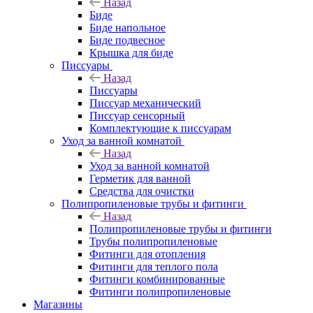
Назад
Биде
Биде напольное
Биде подвесное
Крышка для биде
Писсуары
Назад
Писсуары
Писсуар механический
Писсуар сенсорный
Комплектующие к писсуарам
Уход за ванной комнатой
Назад
Уход за ванной комнатой
Герметик для ванной
Средства для очистки
Полипропиленовые трубы и фитинги
Назад
Полипропиленовые трубы и фитинги
Трубы полипропиленовые
Фитинги для отопления
Фитинги для теплого пола
Фитинги комбинированные
Фитинги полипропиленовые
Магазины