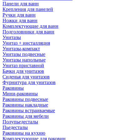
Панели для ванн
Крепления для панелей
Ручки для ванн
Ножки для ванн
Комплектующие для ванн
Подголовники для ванн
Унитазы
Унитаз + инсталляция
Унитазы-компакт
Унитазы подвесные
Унитазы напольные
Унитаз приставной
Бачки для унитазов
Сиденья для унитазов
Фурнитура для унитазов
Раковины
Мини-раковины
Раковины подвесные
Раковины накладные
Раковины встраиваемые
Раковины для мебели
Полупьедесталы
Пьедесталы
Раковины на кухню
Комплектующие для раковин