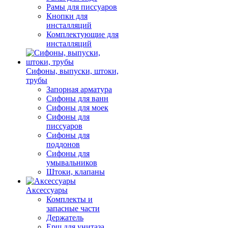
Рамы для писсуаров
Кнопки для
инсталляций
Комплектующие для
инсталляций
Сифоны, выпуски, штоки,
трубы
Запорная арматура
Сифоны для ванн
Сифоны для моек
Сифоны для
писсуаров
Сифоны для
поддонов
Сифоны для
умывальников
Штоки, клапаны
Аксессуары
Комплекты и
запасные части
Держатель
Ерш для унитаза