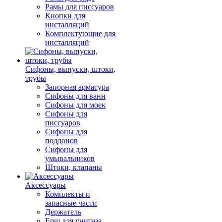
Рамы для писсуаров
Кнопки для
инсталляций
Комплектующие для
инсталляций
Сифоны, выпуски, штоки,
трубы
Запорная арматура
Сифоны для ванн
Сифоны для моек
Сифоны для
писсуаров
Сифоны для
поддонов
Сифоны для
умывальников
Штоки, клапаны
Аксессуары
Комплекты и
запасные части
Держатель
Ерш для унитаза