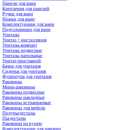
Панели для ванн
Крепления для панелей
Ручки для ванн
Ножки для ванн
Комплектующие для ванн
Подголовники для ванн
Унитазы
Унитаз + инсталляция
Унитазы-компакт
Унитазы подвесные
Унитазы напольные
Унитаз приставной
Бачки для унитазов
Сиденья для унитазов
Фурнитура для унитазов
Раковины
Мини-раковины
Раковины подвесные
Раковины накладные
Раковины встраиваемые
Раковины для мебели
Полупьедесталы
Пьедесталы
Раковины на кухню
Комплектующие для раковин