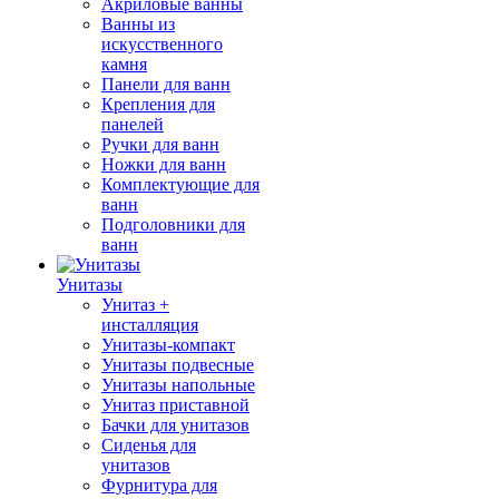
Акриловые ванны
Ванны из
искусственного
камня
Панели для ванн
Крепления для
панелей
Ручки для ванн
Ножки для ванн
Комплектующие для
ванн
Подголовники для
ванн
Унитазы
Унитаз +
инсталляция
Унитазы-компакт
Унитазы подвесные
Унитазы напольные
Унитаз приставной
Бачки для унитазов
Сиденья для
унитазов
Фурнитура для