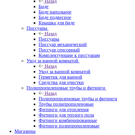
Назад
Биде
Биде напольное
Биде подвесное
Крышка для биде
Писсуары
Назад
Писсуары
Писсуар механический
Писсуар сенсорный
Комплектующие к писсуарам
Уход за ванной комнатой
Назад
Уход за ванной комнатой
Герметик для ванной
Средства для очистки
Полипропиленовые трубы и фитинги
Назад
Полипропиленовые трубы и фитинги
Трубы полипропиленовые
Фитинги для отопления
Фитинги для теплого пола
Фитинги комбинированные
Фитинги полипропиленовые
Магазины