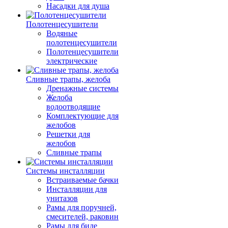
Насадки для душа
Полотенцесушители
Водяные
полотенцесушители
Полотенцесушители
электрические
Сливные трапы, желоба
Дренажные системы
Желоба
водоотводящие
Комплектующие для
желобов
Решетки для
желобов
Сливные трапы
Системы инсталляции
Встраиваемые бачки
Инсталляции для
унитазов
Рамы для поручней,
смесителей, раковин
Рамы для биде