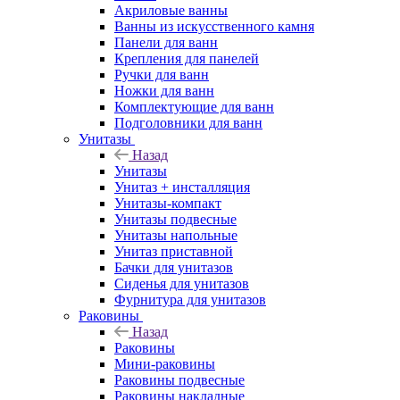
Акриловые ванны
Ванны из искусственного камня
Панели для ванн
Крепления для панелей
Ручки для ванн
Ножки для ванн
Комплектующие для ванн
Подголовники для ванн
Унитазы
Назад
Унитазы
Унитаз + инсталляция
Унитазы-компакт
Унитазы подвесные
Унитазы напольные
Унитаз приставной
Бачки для унитазов
Сиденья для унитазов
Фурнитура для унитазов
Раковины
Назад
Раковины
Мини-раковины
Раковины подвесные
Раковины накладные