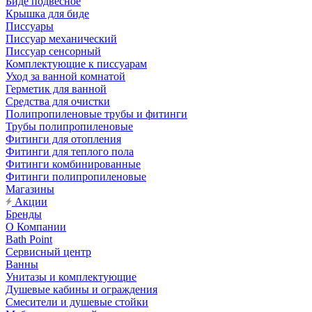
Биде подвесное
Крышка для биде
Писсуары
Писсуар механический
Писсуар сенсорный
Комплектующие к писсуарам
Уход за ванной комнатой
Герметик для ванной
Средства для очистки
Полипропиленовые трубы и фитинги
Трубы полипропиленовые
Фитинги для отопления
Фитинги для теплого пола
Фитинги комбинированные
Фитинги полипропиленовые
Магазины
Акции
Бренды
О Компании
Bath Point
Сервисный центр
Ванны
Унитазы и комплектующие
Душевые кабины и ограждения
Смесители и душевые стойки