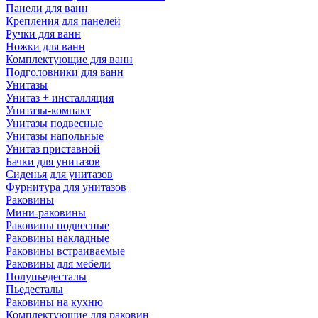
Панели для ванн
Крепления для панелей
Ручки для ванн
Ножки для ванн
Комплектующие для ванн
Подголовники для ванн
Унитазы
Унитаз + инсталляция
Унитазы-компакт
Унитазы подвесные
Унитазы напольные
Унитаз приставной
Бачки для унитазов
Сиденья для унитазов
Фурнитура для унитазов
Раковины
Мини-раковины
Раковины подвесные
Раковины накладные
Раковины встраиваемые
Раковины для мебели
Полупьедесталы
Пьедесталы
Раковины на кухню
Комплектующие для раковин