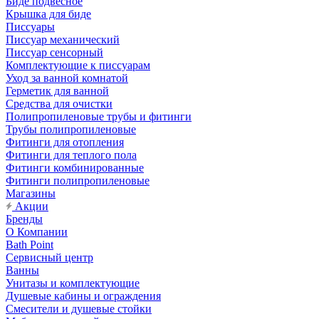
Биде подвесное
Крышка для биде
Писсуары
Писсуар механический
Писсуар сенсорный
Комплектующие к писсуарам
Уход за ванной комнатой
Герметик для ванной
Средства для очистки
Полипропиленовые трубы и фитинги
Трубы полипропиленовые
Фитинги для отопления
Фитинги для теплого пола
Фитинги комбинированные
Фитинги полипропиленовые
Магазины
Акции
Бренды
О Компании
Bath Point
Сервисный центр
Ванны
Унитазы и комплектующие
Душевые кабины и ограждения
Смесители и душевые стойки