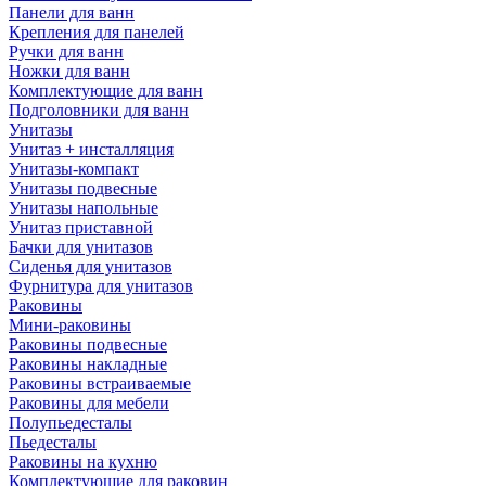
Панели для ванн
Крепления для панелей
Ручки для ванн
Ножки для ванн
Комплектующие для ванн
Подголовники для ванн
Унитазы
Унитаз + инсталляция
Унитазы-компакт
Унитазы подвесные
Унитазы напольные
Унитаз приставной
Бачки для унитазов
Сиденья для унитазов
Фурнитура для унитазов
Раковины
Мини-раковины
Раковины подвесные
Раковины накладные
Раковины встраиваемые
Раковины для мебели
Полупьедесталы
Пьедесталы
Раковины на кухню
Комплектующие для раковин