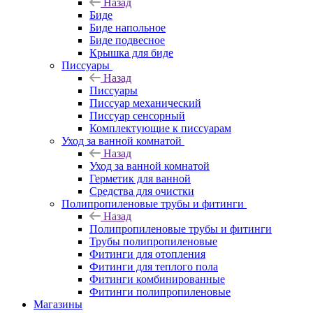
Назад
Биде
Биде напольное
Биде подвесное
Крышка для биде
Писсуары
Назад
Писсуары
Писсуар механический
Писсуар сенсорный
Комплектующие к писсуарам
Уход за ванной комнатой
Назад
Уход за ванной комнатой
Герметик для ванной
Средства для очистки
Полипропиленовые трубы и фитинги
Назад
Полипропиленовые трубы и фитинги
Трубы полипропиленовые
Фитинги для отопления
Фитинги для теплого пола
Фитинги комбинированные
Фитинги полипропиленовые
Магазины