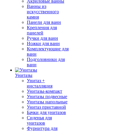
Акриловые ванны
Ванны из
искусственного
камня
Панели для ванн
Крепления для
панелей
Ручки для ванн
Ножки для ванн
Комплектующие для
ванн
Подголовники для
ванн
Унитазы
Унитаз +
инсталляция
Унитазы-компакт
Унитазы подвесные
Унитазы напольные
Унитаз приставной
Бачки для унитазов
Сиденья для
унитазов
Фурнитура для