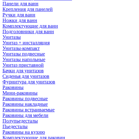
Панели для ванн
Крепления для панелей
Ручки для ванн
Ножки для ванн
Комплектующие для ванн
Подголовники для ванн
Унитазы
Унитаз + инсталляция
Унитазы-компакт
Унитазы подвесные
Унитазы напольные
Унитаз приставной
Бачки для унитазов
Сиденья для унитазов
Фурнитура для унитазов
Раковины
Мини-раковины
Раковины подвесные
Раковины накладные
Раковины встраиваемые
Раковины для мебели
Полупьедесталы
Пьедесталы
Раковины на кухню
Комплектующие для раковин