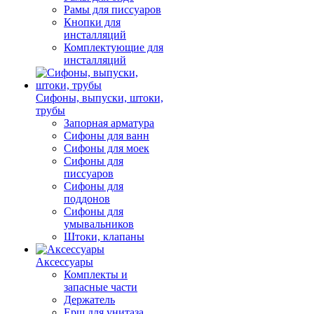
Рамы для писсуаров
Кнопки для
инсталляций
Комплектующие для
инсталляций
Сифоны, выпуски, штоки,
трубы
Запорная арматура
Сифоны для ванн
Сифоны для моек
Сифоны для
писсуаров
Сифоны для
поддонов
Сифоны для
умывальников
Штоки, клапаны
Аксессуары
Комплекты и
запасные части
Держатель
Ерш для унитаза