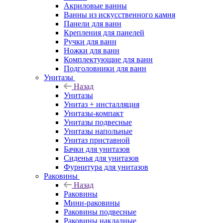
Акриловые ванны
Ванны из искусственного камня
Панели для ванн
Крепления для панелей
Ручки для ванн
Ножки для ванн
Комплектующие для ванн
Подголовники для ванн
Унитазы
Назад
Унитазы
Унитаз + инсталляция
Унитазы-компакт
Унитазы подвесные
Унитазы напольные
Унитаз приставной
Бачки для унитазов
Сиденья для унитазов
Фурнитура для унитазов
Раковины
Назад
Раковины
Мини-раковины
Раковины подвесные
Раковины накладные