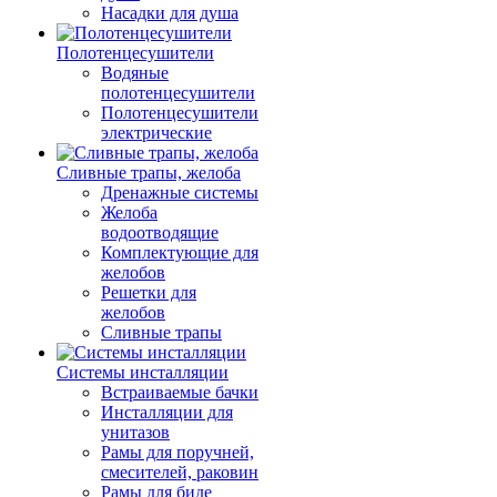
Насадки для душа
Полотенцесушители
Водяные
полотенцесушители
Полотенцесушители
электрические
Сливные трапы, желоба
Дренажные системы
Желоба
водоотводящие
Комплектующие для
желобов
Решетки для
желобов
Сливные трапы
Системы инсталляции
Встраиваемые бачки
Инсталляции для
унитазов
Рамы для поручней,
смесителей, раковин
Рамы для биде