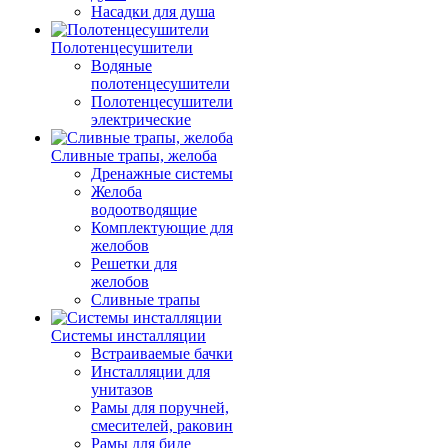
Насадки для душа
Полотенцесушители
Водяные
полотенцесушители
Полотенцесушители
электрические
Сливные трапы, желоба
Дренажные системы
Желоба
водоотводящие
Комплектующие для
желобов
Решетки для
желобов
Сливные трапы
Системы инсталляции
Встраиваемые бачки
Инсталляции для
унитазов
Рамы для поручней,
смесителей, раковин
Рамы для биде