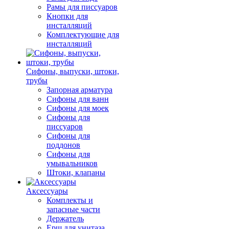
Рамы для писсуаров
Кнопки для
инсталляций
Комплектующие для
инсталляций
Сифоны, выпуски, штоки,
трубы
Запорная арматура
Сифоны для ванн
Сифоны для моек
Сифоны для
писсуаров
Сифоны для
поддонов
Сифоны для
умывальников
Штоки, клапаны
Аксессуары
Комплекты и
запасные части
Держатель
Ерш для унитаза