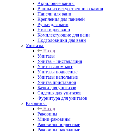
Акриловые ванны
Ванны из искусственного камня
Панели для ванн
Крепления для панелей
Ручки для ванн
Ножки для ванн
Комплектующие для ванн
Подголовники для ванн
Унитазы
Назад
Унитазы
Унитаз + инсталляция
Унитазы-компакт
Унитазы подвесные
Унитазы напольные
Унитаз приставной
Бачки для унитазов
Сиденья для унитазов
Фурнитура для унитазов
Раковины
Назад
Раковины
Мини-раковины
Раковины подвесные
Раковины накладные