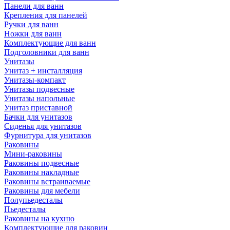
Панели для ванн
Крепления для панелей
Ручки для ванн
Ножки для ванн
Комплектующие для ванн
Подголовники для ванн
Унитазы
Унитаз + инсталляция
Унитазы-компакт
Унитазы подвесные
Унитазы напольные
Унитаз приставной
Бачки для унитазов
Сиденья для унитазов
Фурнитура для унитазов
Раковины
Мини-раковины
Раковины подвесные
Раковины накладные
Раковины встраиваемые
Раковины для мебели
Полупьедесталы
Пьедесталы
Раковины на кухню
Комплектующие для раковин