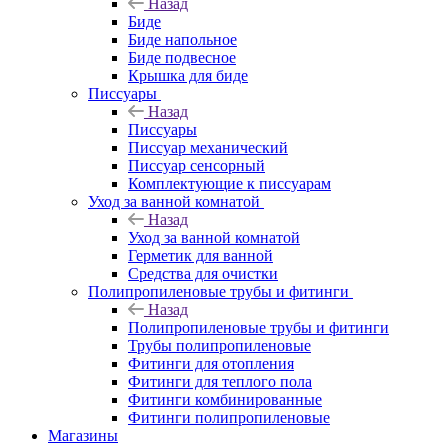
Назад
Биде
Биде напольное
Биде подвесное
Крышка для биде
Писсуары
Назад
Писсуары
Писсуар механический
Писсуар сенсорный
Комплектующие к писсуарам
Уход за ванной комнатой
Назад
Уход за ванной комнатой
Герметик для ванной
Средства для очистки
Полипропиленовые трубы и фитинги
Назад
Полипропиленовые трубы и фитинги
Трубы полипропиленовые
Фитинги для отопления
Фитинги для теплого пола
Фитинги комбинированные
Фитинги полипропиленовые
Магазины