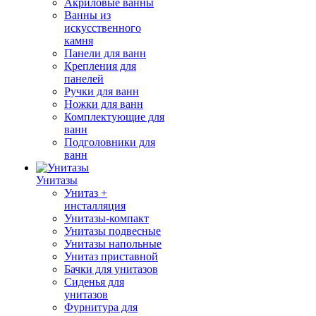
Акриловые ванны
Ванны из
искусственного
камня
Панели для ванн
Крепления для
панелей
Ручки для ванн
Ножки для ванн
Комплектующие для
ванн
Подголовники для
ванн
Унитазы
Унитаз +
инсталляция
Унитазы-компакт
Унитазы подвесные
Унитазы напольные
Унитаз приставной
Бачки для унитазов
Сиденья для
унитазов
Фурнитура для