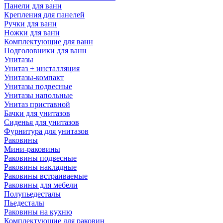
Панели для ванн
Крепления для панелей
Ручки для ванн
Ножки для ванн
Комплектующие для ванн
Подголовники для ванн
Унитазы
Унитаз + инсталляция
Унитазы-компакт
Унитазы подвесные
Унитазы напольные
Унитаз приставной
Бачки для унитазов
Сиденья для унитазов
Фурнитура для унитазов
Раковины
Мини-раковины
Раковины подвесные
Раковины накладные
Раковины встраиваемые
Раковины для мебели
Полупьедесталы
Пьедесталы
Раковины на кухню
Комплектующие для раковин