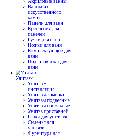
Акриловые ванны
Ванны из
искусственного
камня
Панели для ванн
Крепления для
панелей
Ручки для ванн
Ножки для ванн
Комплектующие для
ванн
Подголовники для
ванн
Унитазы
Унитаз +
инсталляция
Унитазы-компакт
Унитазы подвесные
Унитазы напольные
Унитаз приставной
Бачки для унитазов
Сиденья для
унитазов
Фурнитура для