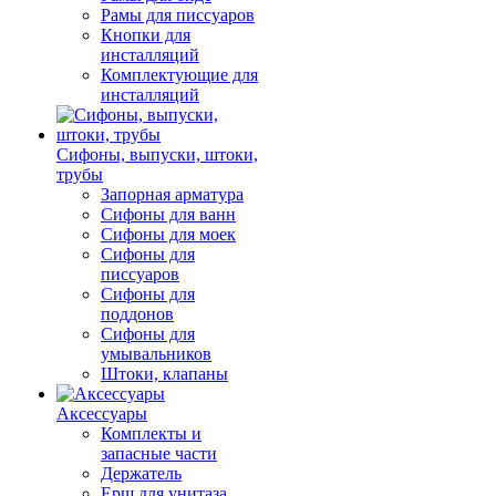
Рамы для писсуаров
Кнопки для
инсталляций
Комплектующие для
инсталляций
Сифоны, выпуски, штоки,
трубы
Запорная арматура
Сифоны для ванн
Сифоны для моек
Сифоны для
писсуаров
Сифоны для
поддонов
Сифоны для
умывальников
Штоки, клапаны
Аксессуары
Комплекты и
запасные части
Держатель
Ерш для унитаза