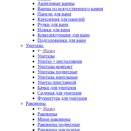
Акриловые ванны
Ванны из искусственного камня
Панели для ванн
Крепления для панелей
Ручки для ванн
Ножки для ванн
Комплектующие для ванн
Подголовники для ванн
Унитазы
Назад
Унитазы
Унитаз + инсталляция
Унитазы-компакт
Унитазы подвесные
Унитазы напольные
Унитаз приставной
Бачки для унитазов
Сиденья для унитазов
Фурнитура для унитазов
Раковины
Назад
Раковины
Мини-раковины
Раковины подвесные
Раковины накладные