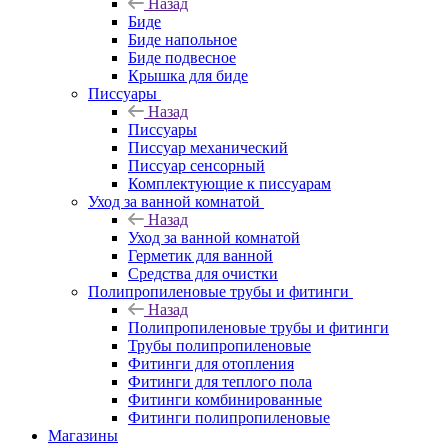
Назад
Биде
Биде напольное
Биде подвесное
Крышка для биде
Писсуары
Назад
Писсуары
Писсуар механический
Писсуар сенсорный
Комплектующие к писсуарам
Уход за ванной комнатой
Назад
Уход за ванной комнатой
Герметик для ванной
Средства для очистки
Полипропиленовые трубы и фитинги
Назад
Полипропиленовые трубы и фитинги
Трубы полипропиленовые
Фитинги для отопления
Фитинги для теплого пола
Фитинги комбинированные
Фитинги полипропиленовые
Магазины