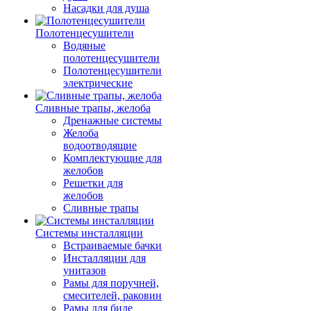
Насадки для душа
Полотенцесушители
Водяные
полотенцесушители
Полотенцесушители
электрические
Сливные трапы, желоба
Дренажные системы
Желоба
водоотводящие
Комплектующие для
желобов
Решетки для
желобов
Сливные трапы
Системы инсталляции
Встраиваемые бачки
Инсталляции для
унитазов
Рамы для поручней,
смесителей, раковин
Рамы для биде