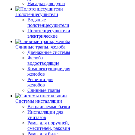
Насадки для душа
Полотенцесушители
Водяные
полотенцесушители
Полотенцесушители
электрические
Сливные трапы, желоба
Дренажные системы
Желоба
водоотводящие
Комплектующие для
желобов
Решетки для
желобов
Сливные трапы
Системы инсталляции
Встраиваемые бачки
Инсталляции для
унитазов
Рамы для поручней,
смесителей, раковин
Рамы для биде