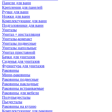
Панели для ванн
Крепления для панелей
Ручки для ванн
Ножки для ванн
Комплектующие для ванн
Подголовники для ванн
Унитазы
Унитаз + инсталляция
Унитазы-компакт
Унитазы подвесные
Унитазы напольные
Унитаз приставной
Бачки для унитазов
Сиденья для унитазов
Фурнитура для унитазов
Раковины
Мини-раковины
Раковины подвесные
Раковины накладные
Раковины встраиваемые
Раковины для мебели
Полупьедесталы
Пьедесталы
Раковины на кухню
Комплектующие для раковин