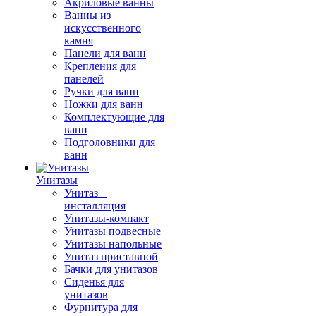
Акриловые ванны
Ванны из
искусственного
камня
Панели для ванн
Крепления для
панелей
Ручки для ванн
Ножки для ванн
Комплектующие для
ванн
Подголовники для
ванн
Унитазы
Унитаз +
инсталляция
Унитазы-компакт
Унитазы подвесные
Унитазы напольные
Унитаз приставной
Бачки для унитазов
Сиденья для
унитазов
Фурнитура для