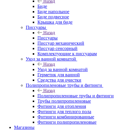
Назад
Биде
Биде напольное
Биде подвесное
Крышка для биде
Писсуары
Назад
Писсуары
Писсуар механический
Писсуар сенсорный
Комплектующие к писсуарам
Уход за ванной комнатой
Назад
Уход за ванной комнатой
Герметик для ванной
Средства для очистки
Полипропиленовые трубы и фитинги
Назад
Полипропиленовые трубы и фитинги
Трубы полипропиленовые
Фитинги для отопления
Фитинги для теплого пола
Фитинги комбинированные
Фитинги полипропиленовые
Магазины