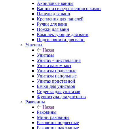
Акриловые ванны
Ванны из искусственного камня
Панели для ванн
Крепления для панелей
Ручки для ванн
Ножки для ванн
Комплектующие для ванн
Подголовники для ванн
Унитазы
Назад
Унитазы
Унитаз + инсталляция
Унитазы-компакт
Унитазы подвесные
Унитазы напольные
Унитаз приставной
Бачки для унитазов
Сиденья для унитазов
Фурнитура для унитазов
Раковины
Назад
Раковины
Мини-раковины
Раковины подвесные
Раковины накладные