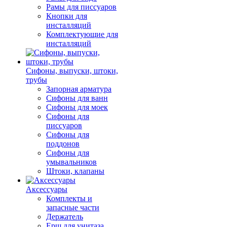
Рамы для писсуаров
Кнопки для
инсталляций
Комплектующие для
инсталляций
Сифоны, выпуски, штоки,
трубы
Запорная арматура
Сифоны для ванн
Сифоны для моек
Сифоны для
писсуаров
Сифоны для
поддонов
Сифоны для
умывальников
Штоки, клапаны
Аксессуары
Комплекты и
запасные части
Держатель
Ерш для унитаза