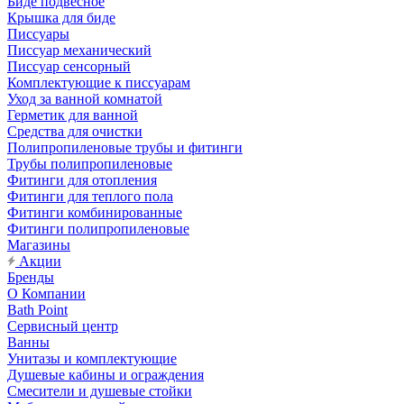
Биде подвесное
Крышка для биде
Писсуары
Писсуар механический
Писсуар сенсорный
Комплектующие к писсуарам
Уход за ванной комнатой
Герметик для ванной
Средства для очистки
Полипропиленовые трубы и фитинги
Трубы полипропиленовые
Фитинги для отопления
Фитинги для теплого пола
Фитинги комбинированные
Фитинги полипропиленовые
Магазины
Акции
Бренды
О Компании
Bath Point
Сервисный центр
Ванны
Унитазы и комплектующие
Душевые кабины и ограждения
Смесители и душевые стойки