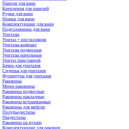
Панели для ванн
Крепления для панелей
Ручки для ванн
Ножки для ванн
Комплектующие для ванн
Подголовники для ванн
Унитазы
Унитаз + инсталляция
Унитазы-компакт
Унитазы подвесные
Унитазы напольные
Унитаз приставной
Бачки для унитазов
Сиденья для унитазов
Фурнитура для унитазов
Раковины
Мини-раковины
Раковины подвесные
Раковины накладные
Раковины встраиваемые
Раковины для мебели
Полупьедесталы
Пьедесталы
Раковины на кухню
Комплектующие для раковин