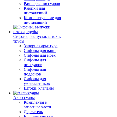
Рамы для писсуаров
Кнопки для
инсталляций
Комплектующие для
инсталляций
Сифоны, выпуски, штоки,
трубы
Запорная арматура
Сифоны для ванн
Сифоны для моек
Сифоны для
писсуаров
Сифоны для
поддонов
Сифоны для
умывальников
Штоки, клапаны
Аксессуары
Комплекты и
запасные части
Держатель
Ерш для унитаза