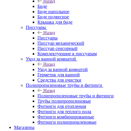
Назад
Биде
Биде напольное
Биде подвесное
Крышка для биде
Писсуары
Назад
Писсуары
Писсуар механический
Писсуар сенсорный
Комплектующие к писсуарам
Уход за ванной комнатой
Назад
Уход за ванной комнатой
Герметик для ванной
Средства для очистки
Полипропиленовые трубы и фитинги
Назад
Полипропиленовые трубы и фитинги
Трубы полипропиленовые
Фитинги для отопления
Фитинги для теплого пола
Фитинги комбинированные
Фитинги полипропиленовые
Магазины