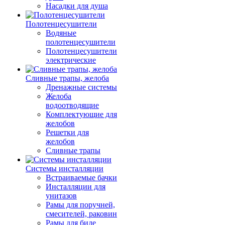
Насадки для душа
Полотенцесушители
Водяные
полотенцесушители
Полотенцесушители
электрические
Сливные трапы, желоба
Дренажные системы
Желоба
водоотводящие
Комплектующие для
желобов
Решетки для
желобов
Сливные трапы
Системы инсталляции
Встраиваемые бачки
Инсталляции для
унитазов
Рамы для поручней,
смесителей, раковин
Рамы для биде