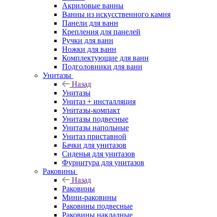
Акриловые ванны
Ванны из искусственного камня
Панели для ванн
Крепления для панелей
Ручки для ванн
Ножки для ванн
Комплектующие для ванн
Подголовники для ванн
Унитазы
Назад
Унитазы
Унитаз + инсталляция
Унитазы-компакт
Унитазы подвесные
Унитазы напольные
Унитаз приставной
Бачки для унитазов
Сиденья для унитазов
Фурнитура для унитазов
Раковины
Назад
Раковины
Мини-раковины
Раковины подвесные
Раковины накладные