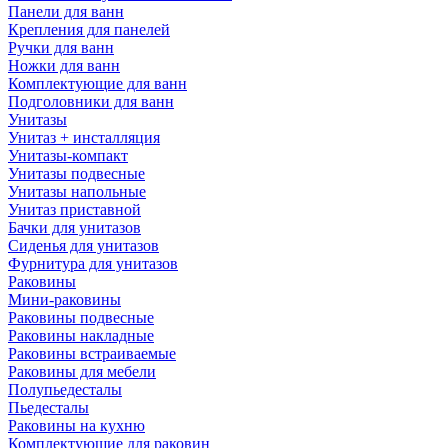
Панели для ванн
Крепления для панелей
Ручки для ванн
Ножки для ванн
Комплектующие для ванн
Подголовники для ванн
Унитазы
Унитаз + инсталляция
Унитазы-компакт
Унитазы подвесные
Унитазы напольные
Унитаз приставной
Бачки для унитазов
Сиденья для унитазов
Фурнитура для унитазов
Раковины
Мини-раковины
Раковины подвесные
Раковины накладные
Раковины встраиваемые
Раковины для мебели
Полупьедесталы
Пьедесталы
Раковины на кухню
Комплектующие для раковин