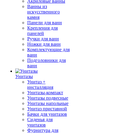
Акриловые ванны
Ванны из
искусственного
камня
Панели для ванн
Крепления для
панелей
Ручки для ванн
Ножки для ванн
Комплектующие для
ванн
Подголовники для
ванн
Унитазы
Унитаз +
инсталляция
Унитазы-компакт
Унитазы подвесные
Унитазы напольные
Унитаз приставной
Бачки для унитазов
Сиденья для
унитазов
Фурнитура для