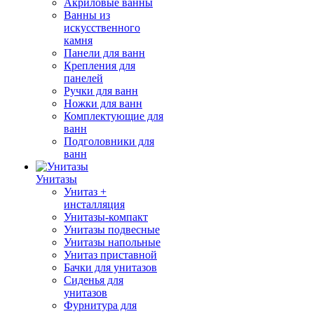
Акриловые ванны
Ванны из
искусственного
камня
Панели для ванн
Крепления для
панелей
Ручки для ванн
Ножки для ванн
Комплектующие для
ванн
Подголовники для
ванн
Унитазы
Унитаз +
инсталляция
Унитазы-компакт
Унитазы подвесные
Унитазы напольные
Унитаз приставной
Бачки для унитазов
Сиденья для
унитазов
Фурнитура для