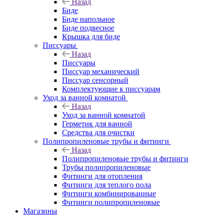
Назад
Биде
Биде напольное
Биде подвесное
Крышка для биде
Писсуары
Назад
Писсуары
Писсуар механический
Писсуар сенсорный
Комплектующие к писсуарам
Уход за ванной комнатой
Назад
Уход за ванной комнатой
Герметик для ванной
Средства для очистки
Полипропиленовые трубы и фитинги
Назад
Полипропиленовые трубы и фитинги
Трубы полипропиленовые
Фитинги для отопления
Фитинги для теплого пола
Фитинги комбинированные
Фитинги полипропиленовые
Магазины