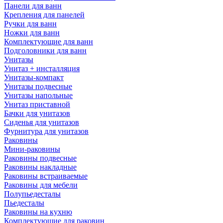
Панели для ванн
Крепления для панелей
Ручки для ванн
Ножки для ванн
Комплектующие для ванн
Подголовники для ванн
Унитазы
Унитаз + инсталляция
Унитазы-компакт
Унитазы подвесные
Унитазы напольные
Унитаз приставной
Бачки для унитазов
Сиденья для унитазов
Фурнитура для унитазов
Раковины
Мини-раковины
Раковины подвесные
Раковины накладные
Раковины встраиваемые
Раковины для мебели
Полупьедесталы
Пьедесталы
Раковины на кухню
Комплектующие для раковин