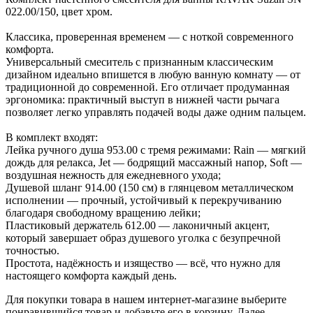
022.00/150, цвет хром.
Классика, проверенная временем — с ноткой современного
комфорта.
Универсальный смеситель с признанным классическим
дизайном идеально впишется в любую ванную комнату — от
традиционной до современной. Его отличает продуманная
эргономика: практичный выступ в нижней части рычага
позволяет легко управлять подачей воды даже одним пальцем.
В комплект входят:
Лейка ручного душа 953.00 с тремя режимами: Rain — мягкий
дождь для релакса, Jet — бодрящий массажный напор, Soft —
воздушная нежность для ежедневного ухода;
Душевой шланг 914.00 (150 см) в глянцевом металлическом
исполнении — прочный, устойчивый к перекручиванию
благодаря свободному вращению лейки;
Пластиковый держатель 612.00 — лаконичный акцент,
который завершает образ душевого уголка с безупречной
точностью.
Простота, надёжность и изящество — всё, что нужно для
настоящего комфорта каждый день.
Для покупки товара в нашем интернет-магазине выберите
понравившийся товар и добавьте его в корзину. Далее