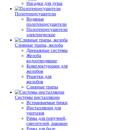
Насадки для душа
Полотенцесушители
Водяные
полотенцесушители
Полотенцесушители
электрические
Сливные трапы, желоба
Дренажные системы
Желоба
водоотводящие
Комплектующие для
желобов
Решетки для
желобов
Сливные трапы
Системы инсталляции
Встраиваемые бачки
Инсталляции для
унитазов
Рамы для поручней,
смесителей, раковин
Рамы для биде