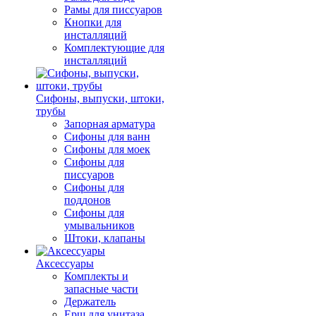
Рамы для писсуаров
Кнопки для
инсталляций
Комплектующие для
инсталляций
Сифоны, выпуски, штоки,
трубы
Запорная арматура
Сифоны для ванн
Сифоны для моек
Сифоны для
писсуаров
Сифоны для
поддонов
Сифоны для
умывальников
Штоки, клапаны
Аксессуары
Комплекты и
запасные части
Держатель
Ерш для унитаза