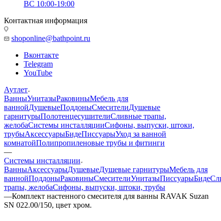
ВС 10:00-19:00
Контактная информация
shoponline@bathpoint.ru
Вконтакте
Telegram
YouTube
Аутлет
Ванны
Унитазы
Раковины
Мебель для
ванной
Душевые
Поддоны
Смесители
Душевые
гарнитуры
Полотенцесушители
Сливные трапы,
желоба
Системы инсталляции
Сифоны, выпуски, штоки,
трубы
Аксессуары
Биде
Писсуары
Уход за ванной
комнатой
Полипропиленовые трубы и фитинги
—
Системы инсталляции
Ванны
Аксессуары
Душевые
Душевые гарнитуры
Мебель для
ванной
Поддоны
Раковины
Смесители
Унитазы
Писсуары
Биде
Сл
трапы, желоба
Сифоны, выпуски, штоки, трубы
—
Комплект настенного смесителя для ванны RAVAK Suzan
SN 022.00/150, цвет хром.