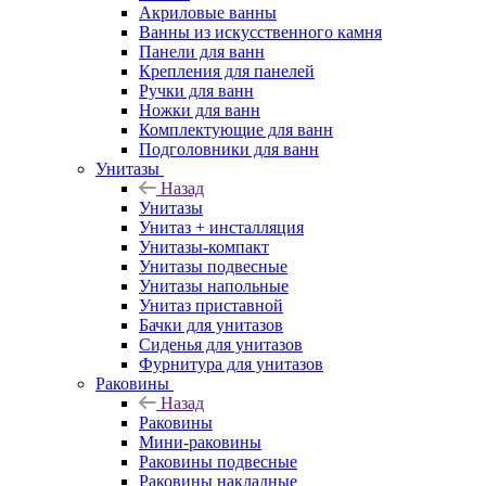
Акриловые ванны
Ванны из искусственного камня
Панели для ванн
Крепления для панелей
Ручки для ванн
Ножки для ванн
Комплектующие для ванн
Подголовники для ванн
Унитазы
Назад
Унитазы
Унитаз + инсталляция
Унитазы-компакт
Унитазы подвесные
Унитазы напольные
Унитаз приставной
Бачки для унитазов
Сиденья для унитазов
Фурнитура для унитазов
Раковины
Назад
Раковины
Мини-раковины
Раковины подвесные
Раковины накладные