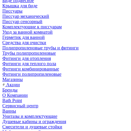
Биде подвесное
Крышка для биде
Писсуары
Писсуар механический
Писсуар сенсорный
Комплектующие к писсуарам
Уход за ванной комнатой
Герметик для ванной
Средства для очистки
Полипропиленовые трубы и фитинги
Трубы полипропиленовые
Фитинги для отопления
Фитинги для теплого пола
Фитинги комбинированные
Фитинги полипропиленовые
Магазины
Акции
Бренды
О Компании
Bath Point
Сервисный центр
Ванны
Унитазы и комплектующие
Душевые кабины и ограждения
Смесители и душевые стойки