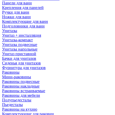
Панели для ванн
Крепления для панелей
Ручки для ванн
Ножки для ванн
Комплектующие для ванн
Подголовники для ванн
Унитазы
Унитаз + инсталляция
Унитазы-компакт
Унитазы подвесные
Унитазы напольные
Унитаз приставной
Бачки для унитазов
Сиденья для унитазов
Фурнитура для унитазов
Раковины
Мини-раковины
Раковины подвесные
Раковины накладные
Раковины встраиваемые
Раковины для мебели
Полупьедесталы
Пьедесталы
Раковины на кухню
Комплектующие для раковин