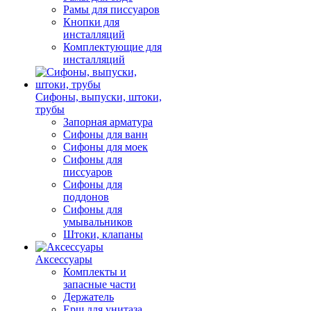
Рамы для писсуаров
Кнопки для
инсталляций
Комплектующие для
инсталляций
Сифоны, выпуски, штоки,
трубы
Запорная арматура
Сифоны для ванн
Сифоны для моек
Сифоны для
писсуаров
Сифоны для
поддонов
Сифоны для
умывальников
Штоки, клапаны
Аксессуары
Комплекты и
запасные части
Держатель
Ерш для унитаза