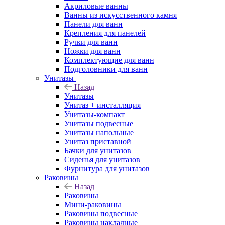
Акриловые ванны
Ванны из искусственного камня
Панели для ванн
Крепления для панелей
Ручки для ванн
Ножки для ванн
Комплектующие для ванн
Подголовники для ванн
Унитазы
Назад
Унитазы
Унитаз + инсталляция
Унитазы-компакт
Унитазы подвесные
Унитазы напольные
Унитаз приставной
Бачки для унитазов
Сиденья для унитазов
Фурнитура для унитазов
Раковины
Назад
Раковины
Мини-раковины
Раковины подвесные
Раковины накладные