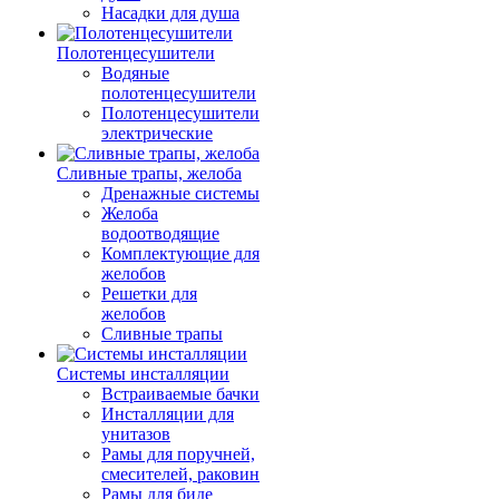
Насадки для душа
Полотенцесушители
Водяные
полотенцесушители
Полотенцесушители
электрические
Сливные трапы, желоба
Дренажные системы
Желоба
водоотводящие
Комплектующие для
желобов
Решетки для
желобов
Сливные трапы
Системы инсталляции
Встраиваемые бачки
Инсталляции для
унитазов
Рамы для поручней,
смесителей, раковин
Рамы для биде