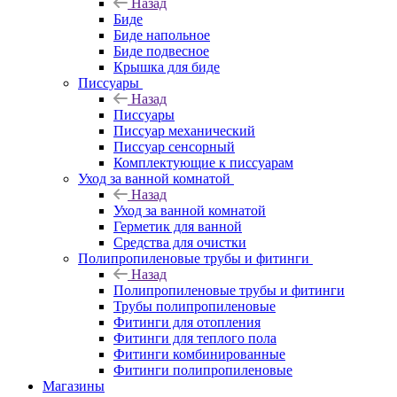
Назад
Биде
Биде напольное
Биде подвесное
Крышка для биде
Писсуары
Назад
Писсуары
Писсуар механический
Писсуар сенсорный
Комплектующие к писсуарам
Уход за ванной комнатой
Назад
Уход за ванной комнатой
Герметик для ванной
Средства для очистки
Полипропиленовые трубы и фитинги
Назад
Полипропиленовые трубы и фитинги
Трубы полипропиленовые
Фитинги для отопления
Фитинги для теплого пола
Фитинги комбинированные
Фитинги полипропиленовые
Магазины