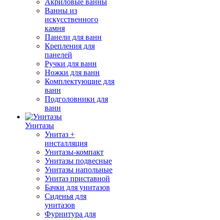
Акриловые ванны
Ванны из
искусственного
камня
Панели для ванн
Крепления для
панелей
Ручки для ванн
Ножки для ванн
Комплектующие для
ванн
Подголовники для
ванн
Унитазы
Унитаз +
инсталляция
Унитазы-компакт
Унитазы подвесные
Унитазы напольные
Унитаз приставной
Бачки для унитазов
Сиденья для
унитазов
Фурнитура для