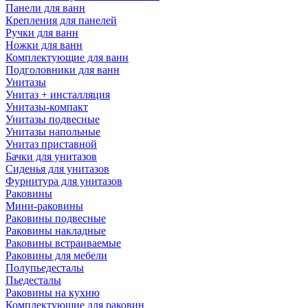
Панели для ванн
Крепления для панелей
Ручки для ванн
Ножки для ванн
Комплектующие для ванн
Подголовники для ванн
Унитазы
Унитаз + инсталляция
Унитазы-компакт
Унитазы подвесные
Унитазы напольные
Унитаз приставной
Бачки для унитазов
Сиденья для унитазов
Фурнитура для унитазов
Раковины
Мини-раковины
Раковины подвесные
Раковины накладные
Раковины встраиваемые
Раковины для мебели
Полупьедесталы
Пьедесталы
Раковины на кухню
Комплектующие для раковин