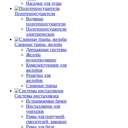
Насадки для душа
Полотенцесушители
Водяные
полотенцесушители
Полотенцесушители
электрические
Сливные трапы, желоба
Дренажные системы
Желоба
водоотводящие
Комплектующие для
желобов
Решетки для
желобов
Сливные трапы
Системы инсталляции
Встраиваемые бачки
Инсталляции для
унитазов
Рамы для поручней,
смесителей, раковин
Рамы для биде