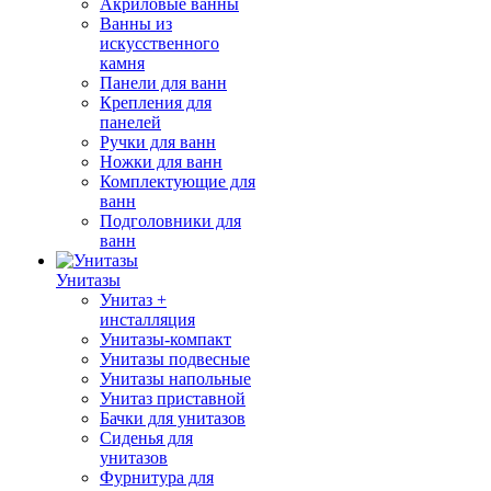
Акриловые ванны
Ванны из
искусственного
камня
Панели для ванн
Крепления для
панелей
Ручки для ванн
Ножки для ванн
Комплектующие для
ванн
Подголовники для
ванн
Унитазы
Унитаз +
инсталляция
Унитазы-компакт
Унитазы подвесные
Унитазы напольные
Унитаз приставной
Бачки для унитазов
Сиденья для
унитазов
Фурнитура для