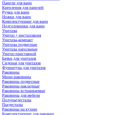
Панели для ванн
Крепления для панелей
Ручки для ванн
Ножки для ванн
Комплектующие для ванн
Подголовники для ванн
Унитазы
Унитаз + инсталляция
Унитазы-компакт
Унитазы подвесные
Унитазы напольные
Унитаз приставной
Бачки для унитазов
Сиденья для унитазов
Фурнитура для унитазов
Раковины
Мини-раковины
Раковины подвесные
Раковины накладные
Раковины встраиваемые
Раковины для мебели
Полупьедесталы
Пьедесталы
Раковины на кухню
Комплектующие для раковин