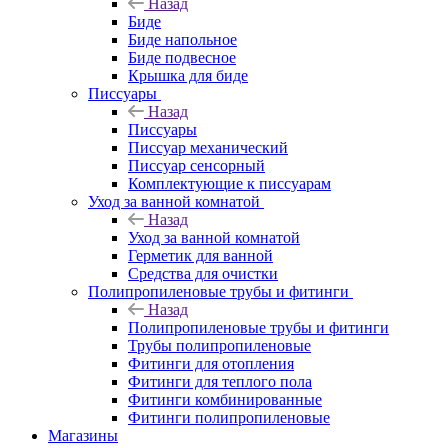
Назад
Биде
Биде напольное
Биде подвесное
Крышка для биде
Писсуары
Назад
Писсуары
Писсуар механический
Писсуар сенсорный
Комплектующие к писсуарам
Уход за ванной комнатой
Назад
Уход за ванной комнатой
Герметик для ванной
Средства для очистки
Полипропиленовые трубы и фитинги
Назад
Полипропиленовые трубы и фитинги
Трубы полипропиленовые
Фитинги для отопления
Фитинги для теплого пола
Фитинги комбинированные
Фитинги полипропиленовые
Магазины