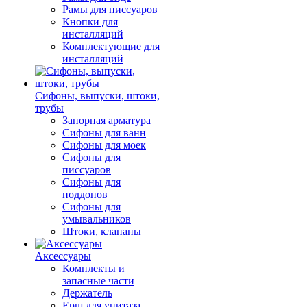
Рамы для писсуаров
Кнопки для
инсталляций
Комплектующие для
инсталляций
Сифоны, выпуски, штоки,
трубы
Запорная арматура
Сифоны для ванн
Сифоны для моек
Сифоны для
писсуаров
Сифоны для
поддонов
Сифоны для
умывальников
Штоки, клапаны
Аксессуары
Комплекты и
запасные части
Держатель
Ерш для унитаза