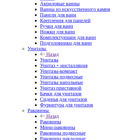
Акриловые ванны
Ванны из искусственного камня
Панели для ванн
Крепления для панелей
Ручки для ванн
Ножки для ванн
Комплектующие для ванн
Подголовники для ванн
Унитазы
Назад
Унитазы
Унитаз + инсталляция
Унитазы-компакт
Унитазы подвесные
Унитазы напольные
Унитаз приставной
Бачки для унитазов
Сиденья для унитазов
Фурнитура для унитазов
Раковины
Назад
Раковины
Мини-раковины
Раковины подвесные
Раковины накладные