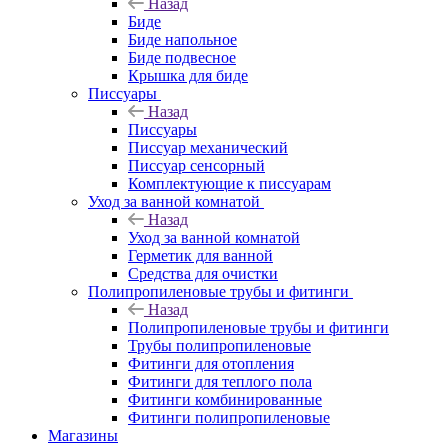
Назад
Биде
Биде напольное
Биде подвесное
Крышка для биде
Писсуары
Назад
Писсуары
Писсуар механический
Писсуар сенсорный
Комплектующие к писсуарам
Уход за ванной комнатой
Назад
Уход за ванной комнатой
Герметик для ванной
Средства для очистки
Полипропиленовые трубы и фитинги
Назад
Полипропиленовые трубы и фитинги
Трубы полипропиленовые
Фитинги для отопления
Фитинги для теплого пола
Фитинги комбинированные
Фитинги полипропиленовые
Магазины