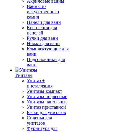
Акриловые ванны
Ванны из
искусственного
камня
Панели для ванн
Крепления для
панелей
Ручки для ванн
Ножки для ванн
Комплектующие для
ванн
Подголовники для
ванн
Унитазы
Унитаз +
инсталляция
Унитазы-компакт
Унитазы подвесные
Унитазы напольные
Унитаз приставной
Бачки для унитазов
Сиденья для
унитазов
Фурнитура для