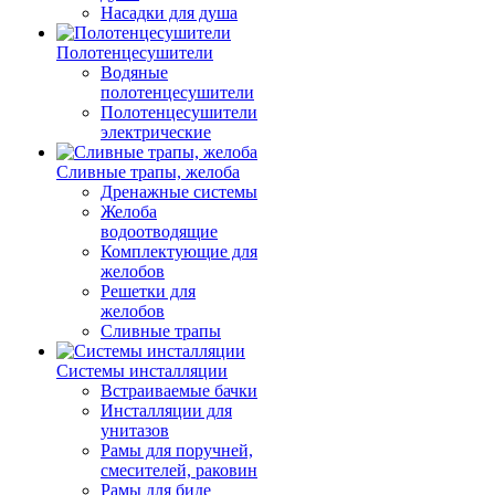
Насадки для душа
Полотенцесушители
Водяные
полотенцесушители
Полотенцесушители
электрические
Сливные трапы, желоба
Дренажные системы
Желоба
водоотводящие
Комплектующие для
желобов
Решетки для
желобов
Сливные трапы
Системы инсталляции
Встраиваемые бачки
Инсталляции для
унитазов
Рамы для поручней,
смесителей, раковин
Рамы для биде