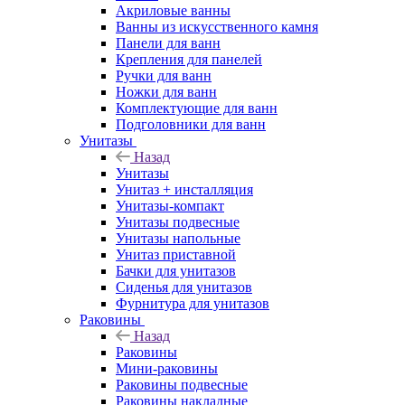
Акриловые ванны
Ванны из искусственного камня
Панели для ванн
Крепления для панелей
Ручки для ванн
Ножки для ванн
Комплектующие для ванн
Подголовники для ванн
Унитазы
Назад
Унитазы
Унитаз + инсталляция
Унитазы-компакт
Унитазы подвесные
Унитазы напольные
Унитаз приставной
Бачки для унитазов
Сиденья для унитазов
Фурнитура для унитазов
Раковины
Назад
Раковины
Мини-раковины
Раковины подвесные
Раковины накладные