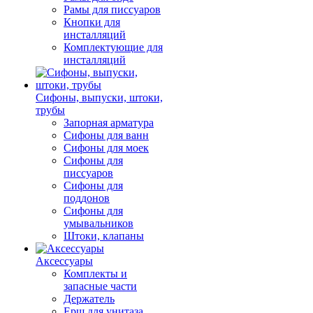
Рамы для писсуаров
Кнопки для
инсталляций
Комплектующие для
инсталляций
Сифоны, выпуски, штоки,
трубы
Запорная арматура
Сифоны для ванн
Сифоны для моек
Сифоны для
писсуаров
Сифоны для
поддонов
Сифоны для
умывальников
Штоки, клапаны
Аксессуары
Комплекты и
запасные части
Держатель
Ерш для унитаза