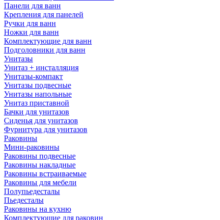
Панели для ванн
Крепления для панелей
Ручки для ванн
Ножки для ванн
Комплектующие для ванн
Подголовники для ванн
Унитазы
Унитаз + инсталляция
Унитазы-компакт
Унитазы подвесные
Унитазы напольные
Унитаз приставной
Бачки для унитазов
Сиденья для унитазов
Фурнитура для унитазов
Раковины
Мини-раковины
Раковины подвесные
Раковины накладные
Раковины встраиваемые
Раковины для мебели
Полупьедесталы
Пьедесталы
Раковины на кухню
Комплектующие для раковин