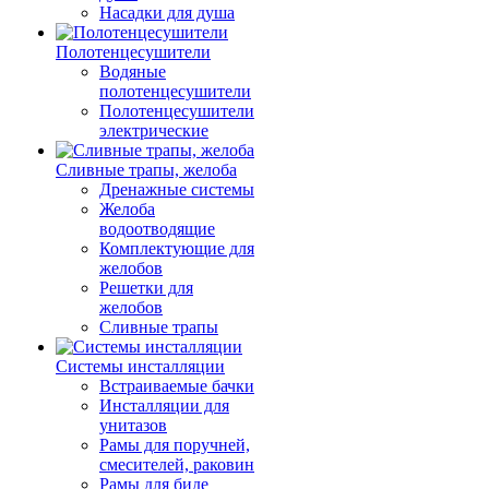
Насадки для душа
Полотенцесушители
Водяные
полотенцесушители
Полотенцесушители
электрические
Сливные трапы, желоба
Дренажные системы
Желоба
водоотводящие
Комплектующие для
желобов
Решетки для
желобов
Сливные трапы
Системы инсталляции
Встраиваемые бачки
Инсталляции для
унитазов
Рамы для поручней,
смесителей, раковин
Рамы для биде