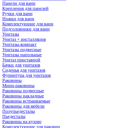
Панели для ванн
Крепления для панелей
Ручки для ванн
Ножки для ванн
Комплектующие для ванн
Подголовники для ванн
Унитазы
Унитаз + инсталляция
Унитазы-компакт
Унитазы подвесные
Унитазы напольные
Унитаз приставной
Бачки для унитазов
Сиденья для унитазов
Фурнитура для унитазов
Раковины
Мини-раковины
Раковины подвесные
Раковины накладные
Раковины встраиваемые
Раковины для мебели
Полупьедесталы
Пьедесталы
Раковины на кухню
Комплектующие для раковин