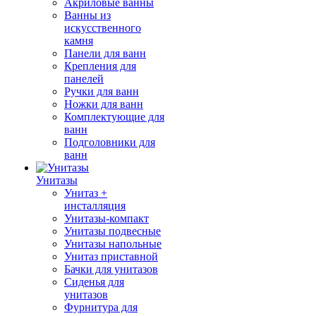
Акриловые ванны
Ванны из
искусственного
камня
Панели для ванн
Крепления для
панелей
Ручки для ванн
Ножки для ванн
Комплектующие для
ванн
Подголовники для
ванн
Унитазы
Унитаз +
инсталляция
Унитазы-компакт
Унитазы подвесные
Унитазы напольные
Унитаз приставной
Бачки для унитазов
Сиденья для
унитазов
Фурнитура для