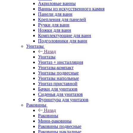
Акриловые ванны
Ванны из искусственного камня
Панели для ванн
Крепления для панелей
Ручки для ванн
Ножки для ванн
Комплектующие для ванн
Подголовники для ванн
Унитазы
Назад
Унитазы
Унитаз + инсталляция
Унитазы-компакт
Унитазы подвесные
Унитазы напольные
Унитаз приставной
Бачки для унитазов
Сиденья для унитазов
Фурнитура для унитазов
Раковины
Назад
Раковины
Мини-раковины
Раковины подвесные
Раковины накладные