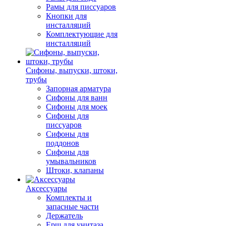
Рамы для писсуаров
Кнопки для
инсталляций
Комплектующие для
инсталляций
Сифоны, выпуски, штоки,
трубы
Запорная арматура
Сифоны для ванн
Сифоны для моек
Сифоны для
писсуаров
Сифоны для
поддонов
Сифоны для
умывальников
Штоки, клапаны
Аксессуары
Комплекты и
запасные части
Держатель
Ерш для унитаза