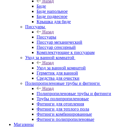
Назад
Биде
Биде напольное
Биде подвесное
Крышка для биде
Писсуары
Назад
Писсуары
Писсуар механический
Писсуар сенсорный
Комплектующие к писсуарам
Уход за ванной комнатой
Назад
Уход за ванной комнатой
Герметик для ванной
Средства для очистки
Полипропиленовые трубы и фитинги
Назад
Полипропиленовые трубы и фитинги
Трубы полипропиленовые
Фитинги для отопления
Фитинги для теплого пола
Фитинги комбинированные
Фитинги полипропиленовые
Магазины