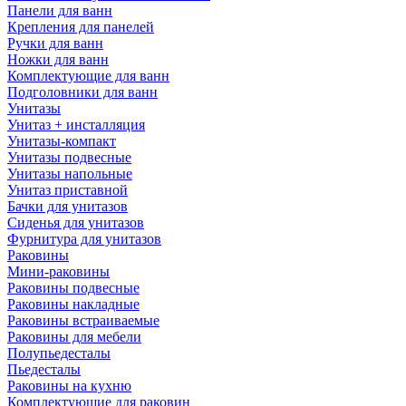
Панели для ванн
Крепления для панелей
Ручки для ванн
Ножки для ванн
Комплектующие для ванн
Подголовники для ванн
Унитазы
Унитаз + инсталляция
Унитазы-компакт
Унитазы подвесные
Унитазы напольные
Унитаз приставной
Бачки для унитазов
Сиденья для унитазов
Фурнитура для унитазов
Раковины
Мини-раковины
Раковины подвесные
Раковины накладные
Раковины встраиваемые
Раковины для мебели
Полупьедесталы
Пьедесталы
Раковины на кухню
Комплектующие для раковин