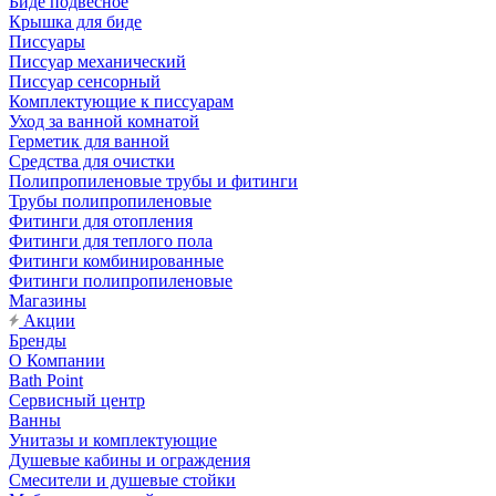
Биде подвесное
Крышка для биде
Писсуары
Писсуар механический
Писсуар сенсорный
Комплектующие к писсуарам
Уход за ванной комнатой
Герметик для ванной
Средства для очистки
Полипропиленовые трубы и фитинги
Трубы полипропиленовые
Фитинги для отопления
Фитинги для теплого пола
Фитинги комбинированные
Фитинги полипропиленовые
Магазины
Акции
Бренды
О Компании
Bath Point
Сервисный центр
Ванны
Унитазы и комплектующие
Душевые кабины и ограждения
Смесители и душевые стойки