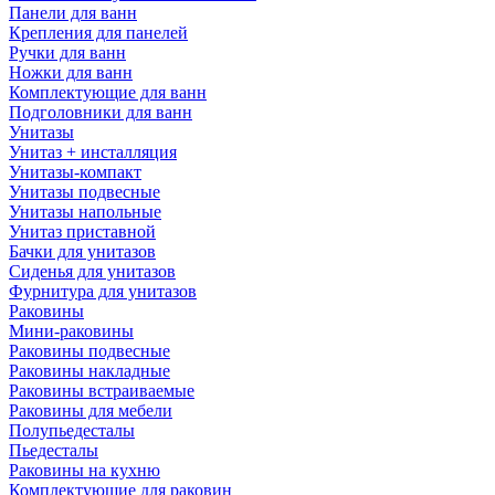
Панели для ванн
Крепления для панелей
Ручки для ванн
Ножки для ванн
Комплектующие для ванн
Подголовники для ванн
Унитазы
Унитаз + инсталляция
Унитазы-компакт
Унитазы подвесные
Унитазы напольные
Унитаз приставной
Бачки для унитазов
Сиденья для унитазов
Фурнитура для унитазов
Раковины
Мини-раковины
Раковины подвесные
Раковины накладные
Раковины встраиваемые
Раковины для мебели
Полупьедесталы
Пьедесталы
Раковины на кухню
Комплектующие для раковин