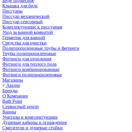
Биде подвесное
Крышка для биде
Писсуары
Писсуар механический
Писсуар сенсорный
Комплектующие к писсуарам
Уход за ванной комнатой
Герметик для ванной
Средства для очистки
Полипропиленовые трубы и фитинги
Трубы полипропиленовые
Фитинги для отопления
Фитинги для теплого пола
Фитинги комбинированные
Фитинги полипропиленовые
Магазины
Акции
Бренды
О Компании
Bath Point
Сервисный центр
Ванны
Унитазы и комплектующие
Душевые кабины и ограждения
Смесители и душевые стойки