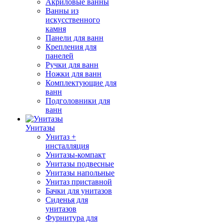
Акриловые ванны
Ванны из
искусственного
камня
Панели для ванн
Крепления для
панелей
Ручки для ванн
Ножки для ванн
Комплектующие для
ванн
Подголовники для
ванн
Унитазы
Унитаз +
инсталляция
Унитазы-компакт
Унитазы подвесные
Унитазы напольные
Унитаз приставной
Бачки для унитазов
Сиденья для
унитазов
Фурнитура для