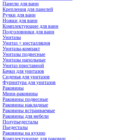
Панели для ванн
Крепления для панелей
Ручки для ванн
Ножки для ванн
Комплектующие для ванн
Подголовники для ванн
Унитазы
Унитаз + инсталляция
Унитазы-компакт
Унитазы подвесные
Унитазы напольные
Унитаз приставной
Бачки для унитазов
Сиденья для унитазов
Фурнитура для унитазов
Раковины
Мини-раковины
Раковины подвесные
Раковины накладные
Раковины встраиваемые
Раковины для мебели
Полупьедесталы
Пьедесталы
Раковины на кухню
Комплектующие для раковин