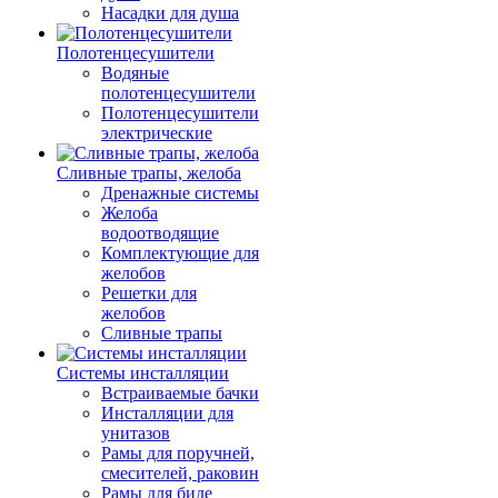
Насадки для душа
Полотенцесушители
Водяные
полотенцесушители
Полотенцесушители
электрические
Сливные трапы, желоба
Дренажные системы
Желоба
водоотводящие
Комплектующие для
желобов
Решетки для
желобов
Сливные трапы
Системы инсталляции
Встраиваемые бачки
Инсталляции для
унитазов
Рамы для поручней,
смесителей, раковин
Рамы для биде