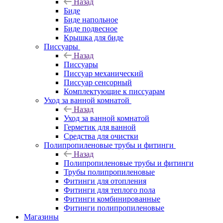
Назад
Биде
Биде напольное
Биде подвесное
Крышка для биде
Писсуары
Назад
Писсуары
Писсуар механический
Писсуар сенсорный
Комплектующие к писсуарам
Уход за ванной комнатой
Назад
Уход за ванной комнатой
Герметик для ванной
Средства для очистки
Полипропиленовые трубы и фитинги
Назад
Полипропиленовые трубы и фитинги
Трубы полипропиленовые
Фитинги для отопления
Фитинги для теплого пола
Фитинги комбинированные
Фитинги полипропиленовые
Магазины