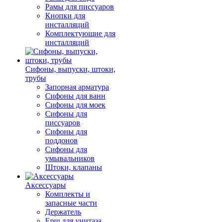
Рамы для писсуаров
Кнопки для
инсталляций
Комплектующие для
инсталляций
Сифоны, выпуски, штоки,
трубы
Запорная арматура
Сифоны для ванн
Сифоны для моек
Сифоны для
писсуаров
Сифоны для
поддонов
Сифоны для
умывальников
Штоки, клапаны
Аксессуары
Комплекты и
запасные части
Держатель
Ерш для унитаза