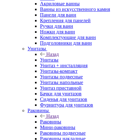
Акриловые ванны
Ванны из искусственного камня
Панели для ванн
Крепления для панелей
Ручки для ванн
Ножки для ванн
Комплектующие для ванн
Подголовники для ванн
Унитазы
Назад
Унитазы
Унитаз + инсталляция
Унитазы-компакт
Унитазы подвесные
Унитазы напольные
Унитаз приставной
Бачки для унитазов
Сиденья для унитазов
Фурнитура для унитазов
Раковины
Назад
Раковины
Мини-раковины
Раковины подвесные
Раковины накладные