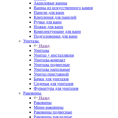
Акриловые ванны
Ванны из искусственного камня
Панели для ванн
Крепления для панелей
Ручки для ванн
Ножки для ванн
Комплектующие для ванн
Подголовники для ванн
Унитазы
Назад
Унитазы
Унитаз + инсталляция
Унитазы-компакт
Унитазы подвесные
Унитазы напольные
Унитаз приставной
Бачки для унитазов
Сиденья для унитазов
Фурнитура для унитазов
Раковины
Назад
Раковины
Мини-раковины
Раковины подвесные
Раковины накладные