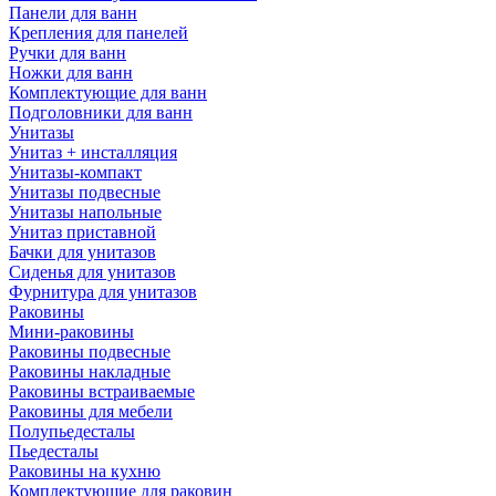
Панели для ванн
Крепления для панелей
Ручки для ванн
Ножки для ванн
Комплектующие для ванн
Подголовники для ванн
Унитазы
Унитаз + инсталляция
Унитазы-компакт
Унитазы подвесные
Унитазы напольные
Унитаз приставной
Бачки для унитазов
Сиденья для унитазов
Фурнитура для унитазов
Раковины
Мини-раковины
Раковины подвесные
Раковины накладные
Раковины встраиваемые
Раковины для мебели
Полупьедесталы
Пьедесталы
Раковины на кухню
Комплектующие для раковин