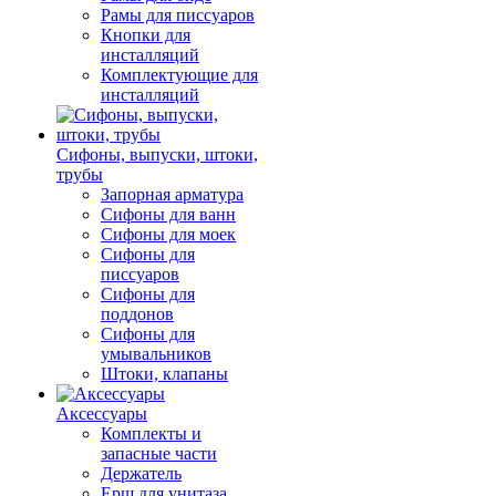
Рамы для писсуаров
Кнопки для
инсталляций
Комплектующие для
инсталляций
Сифоны, выпуски, штоки,
трубы
Запорная арматура
Сифоны для ванн
Сифоны для моек
Сифоны для
писсуаров
Сифоны для
поддонов
Сифоны для
умывальников
Штоки, клапаны
Аксессуары
Комплекты и
запасные части
Держатель
Ерш для унитаза