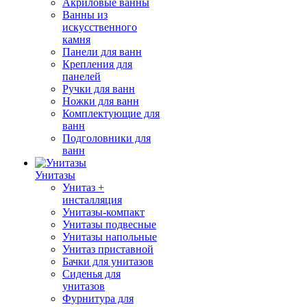
Акриловые ванны
Ванны из
искусственного
камня
Панели для ванн
Крепления для
панелей
Ручки для ванн
Ножки для ванн
Комплектующие для
ванн
Подголовники для
ванн
Унитазы
Унитаз +
инсталляция
Унитазы-компакт
Унитазы подвесные
Унитазы напольные
Унитаз приставной
Бачки для унитазов
Сиденья для
унитазов
Фурнитура для