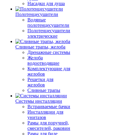
Насадки для душа
Полотенцесушители
Водяные
полотенцесушители
Полотенцесушители
электрические
Сливные трапы, желоба
Дренажные системы
Желоба
водоотводящие
Комплектующие для
желобов
Решетки для
желобов
Сливные трапы
Системы инсталляции
Встраиваемые бачки
Инсталляции для
унитазов
Рамы для поручней,
смесителей, раковин
Рамы для биде