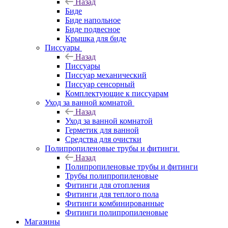
Назад
Биде
Биде напольное
Биде подвесное
Крышка для биде
Писсуары
Назад
Писсуары
Писсуар механический
Писсуар сенсорный
Комплектующие к писсуарам
Уход за ванной комнатой
Назад
Уход за ванной комнатой
Герметик для ванной
Средства для очистки
Полипропиленовые трубы и фитинги
Назад
Полипропиленовые трубы и фитинги
Трубы полипропиленовые
Фитинги для отопления
Фитинги для теплого пола
Фитинги комбинированные
Фитинги полипропиленовые
Магазины