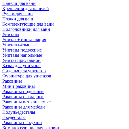
Панели для ванн
Крепления для панелей
Ручки для ванн
Ножки для ванн
Комплектующие для ванн
Подголовники для ванн
Унитазы
Унитаз + инсталляция
Унитазы-компакт
Унитазы подвесные
Унитазы напольные
Унитаз приставной
Бачки для унитазов
Сиденья для унитазов
Фурнитура для унитазов
Раковины
Мини-раковины
Раковины подвесные
Раковины накладные
Раковины встраиваемые
Раковины для мебели
Полупьедесталы
Пьедесталы
Раковины на кухню
Комплектующие для раковин