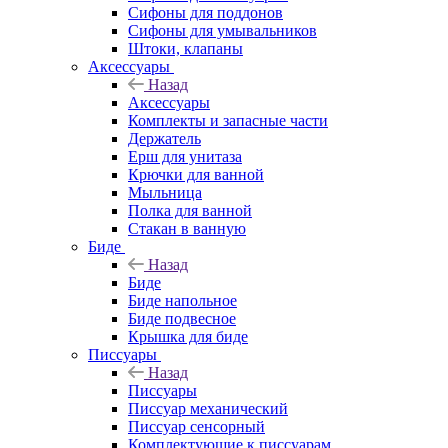
Сифоны для поддонов
Сифоны для умывальников
Штоки, клапаны
Аксессуары
Назад
Аксессуары
Комплекты и запасные части
Держатель
Ерш для унитаза
Крючки для ванной
Мыльница
Полка для ванной
Стакан в ванную
Биде
Назад
Биде
Биде напольное
Биде подвесное
Крышка для биде
Писсуары
Назад
Писсуары
Писсуар механический
Писсуар сенсорный
Комплектующие к писсуарам