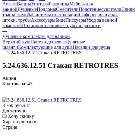
Аутлет
Ванны
Унитазы
Раковины
Мебель для
ванной
Душевые
Поддоны
Смесители
Полотенцесушители
Сливн
трапы, желоба
Системы инсталляции
Сифоны, выпуски,
штоки, трубы
Аксессуары
Биде
Писсуары
Уход за ванной
комнатой
Полипропиленовые трубы и фитинги
—
Душевые комплекты для ванной
Верхний душ
Панели душевые
Душевые
шланги
Комплектующие для душа
Насадки для душа
—
5.24.636.12.51 Стакан RETROTRES
5.24.636.12.51 Стакан RETROTRES
Акция
Код товара:
45
8 760
руб.
/шт
Достаточно
Хочу скидку!
Характеристики
Страна
—