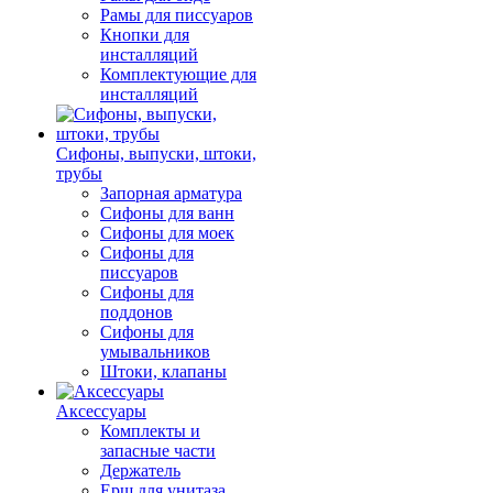
Рамы для писсуаров
Кнопки для
инсталляций
Комплектующие для
инсталляций
Сифоны, выпуски, штоки,
трубы
Запорная арматура
Сифоны для ванн
Сифоны для моек
Сифоны для
писсуаров
Сифоны для
поддонов
Сифоны для
умывальников
Штоки, клапаны
Аксессуары
Комплекты и
запасные части
Держатель
Ерш для унитаза