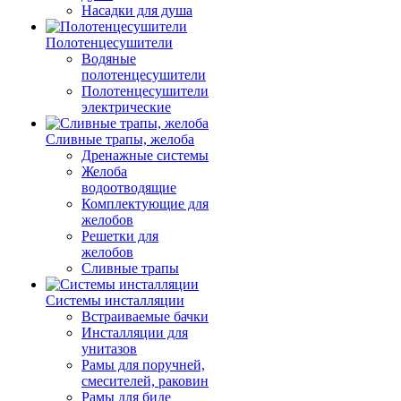
Насадки для душа
Полотенцесушители
Водяные
полотенцесушители
Полотенцесушители
электрические
Сливные трапы, желоба
Дренажные системы
Желоба
водоотводящие
Комплектующие для
желобов
Решетки для
желобов
Сливные трапы
Системы инсталляции
Встраиваемые бачки
Инсталляции для
унитазов
Рамы для поручней,
смесителей, раковин
Рамы для биде