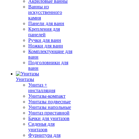
Акриловые ванны
Ванны из
искусственного
камня
Панели для ванн
Крепления для
панелей
Ручки для ванн
Ножки для ванн
Комплектующие для
ванн
Подголовники для
ванн
Унитазы
Унитаз +
инсталляция
Унитазы-компакт
Унитазы подвесные
Унитазы напольные
Унитаз приставной
Бачки для унитазов
Сиденья для
унитазов
Фурнитура для