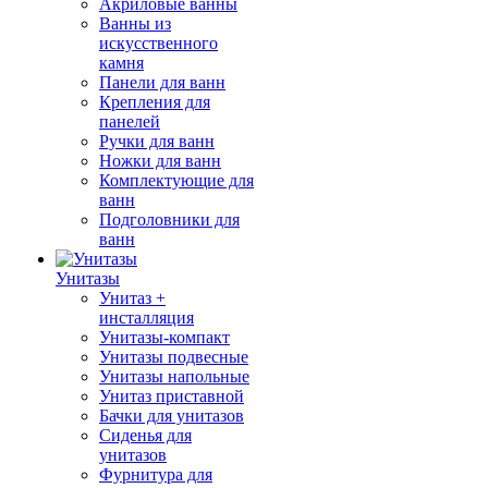
Акриловые ванны
Ванны из
искусственного
камня
Панели для ванн
Крепления для
панелей
Ручки для ванн
Ножки для ванн
Комплектующие для
ванн
Подголовники для
ванн
Унитазы
Унитаз +
инсталляция
Унитазы-компакт
Унитазы подвесные
Унитазы напольные
Унитаз приставной
Бачки для унитазов
Сиденья для
унитазов
Фурнитура для