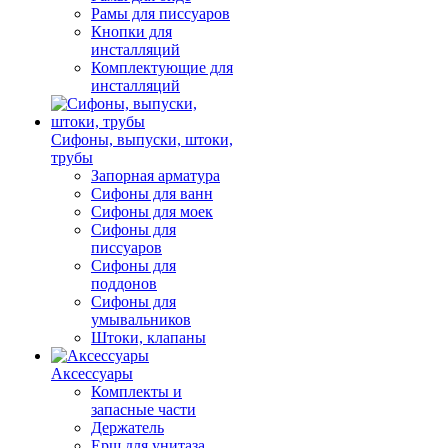
Рамы для писсуаров
Кнопки для
инсталляций
Комплектующие для
инсталляций
Сифоны, выпуски, штоки,
трубы
Запорная арматура
Сифоны для ванн
Сифоны для моек
Сифоны для
писсуаров
Сифоны для
поддонов
Сифоны для
умывальников
Штоки, клапаны
Аксессуары
Комплекты и
запасные части
Держатель
Ерш для унитаза