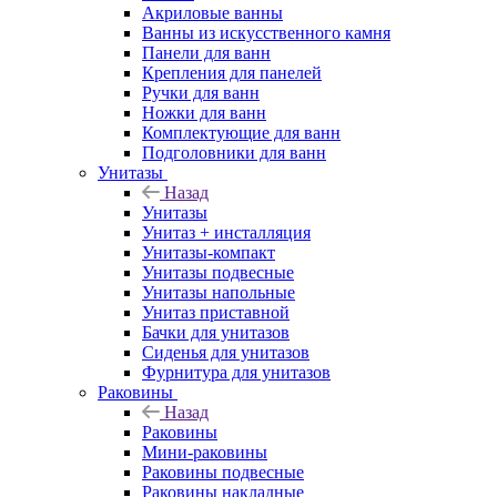
Акриловые ванны
Ванны из искусственного камня
Панели для ванн
Крепления для панелей
Ручки для ванн
Ножки для ванн
Комплектующие для ванн
Подголовники для ванн
Унитазы
Назад
Унитазы
Унитаз + инсталляция
Унитазы-компакт
Унитазы подвесные
Унитазы напольные
Унитаз приставной
Бачки для унитазов
Сиденья для унитазов
Фурнитура для унитазов
Раковины
Назад
Раковины
Мини-раковины
Раковины подвесные
Раковины накладные