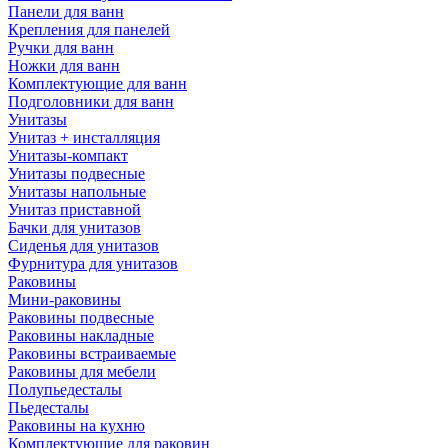
Панели для ванн
Крепления для панелей
Ручки для ванн
Ножки для ванн
Комплектующие для ванн
Подголовники для ванн
Унитазы
Унитаз + инсталляция
Унитазы-компакт
Унитазы подвесные
Унитазы напольные
Унитаз приставной
Бачки для унитазов
Сиденья для унитазов
Фурнитура для унитазов
Раковины
Мини-раковины
Раковины подвесные
Раковины накладные
Раковины встраиваемые
Раковины для мебели
Полупьедесталы
Пьедесталы
Раковины на кухню
Комплектующие для раковин