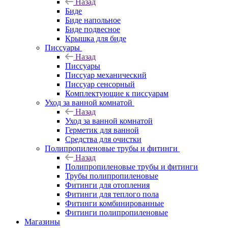
Назад
Биде
Биде напольное
Биде подвесное
Крышка для биде
Писсуары
Назад
Писсуары
Писсуар механический
Писсуар сенсорный
Комплектующие к писсуарам
Уход за ванной комнатой
Назад
Уход за ванной комнатой
Герметик для ванной
Средства для очистки
Полипропиленовые трубы и фитинги
Назад
Полипропиленовые трубы и фитинги
Трубы полипропиленовые
Фитинги для отопления
Фитинги для теплого пола
Фитинги комбинированные
Фитинги полипропиленовые
Магазины