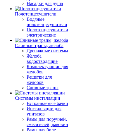
Насадки для душа
Полотенцесушители
Водяные
полотенцесушители
Полотенцесушители
электрические
Сливные трапы, желоба
Дренажные системы
Желоба
водоотводящие
Комплектующие для
желобов
Решетки для
желобов
Сливные трапы
Системы инсталляции
Встраиваемые бачки
Инсталляции для
унитазов
Рамы для поручней,
смесителей, раковин
Рамы для биде